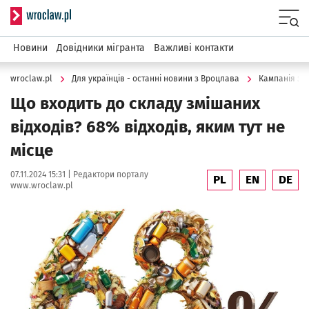
Serwis informacyjny wroclaw.pl
Menu
Новини
Довідники мігранта
Важливі контакти
wroclaw.pl
Для українців - останні новини з Вроцлава
Кампанія з в
Що входить до складу змішаних
відходів? 68% відходів, яким тут не
місце
Data publikacji:
Autor:
07.11.2024 15:31 |
Редактори порталу
PL
EN
DE
www.wroclaw.pl
Kliknij, aby powiększyć