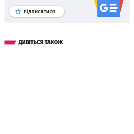
Профіль
google news
wroclaw.p
підписатися
ДИВІТЬСЯ ТАКОЖ