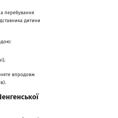
на перебування
едставника дитини
адою:
і).
йняте впродовж
в).
Шенгенської