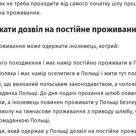
ак не треба проходити від самого початку цілу проц
на проживання.
жати дозвіл на постійне проживан
роживання може одержати іноземець, котрий:
го походження і має намір постійно проживати в П
оляка і має намір оселитися в Польщі і жити тут по
і, що визнаний польським законодавством, а чоло
дянка Польщі. До дня подачі прохання шлюб пови
и, а іноземець повинен проживати у Польщі безп
озволу на тимчасове проживання з приводу шлюбу, 
омадянкою Польщі,
я, який одержав у Польщі дозвіл на постійне прож