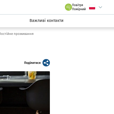
claw.pl
Повітря
Wybierz język
C
we Wrocławiu
Помірний
Важливі контакти
Постійне проживання
artykuł
Поділитися