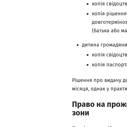
копія свідоцт
копія рішення
довготермінов
(батька або ма
дитина громадянин
копія свідоцт
копія паспорт
Рішення про видачу д
місяця, однак у практ
Право на прожи
зони