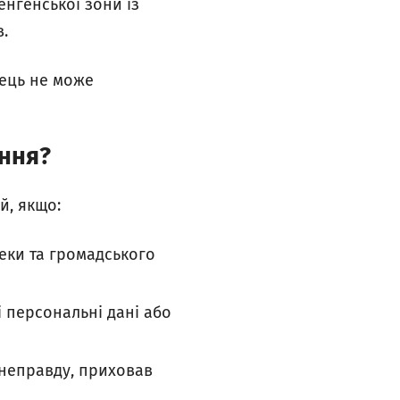
нгенської зони із
.
мець не може
ання?
й, якщо:
еки та громадського
 персональні дані або
 неправду, приховав