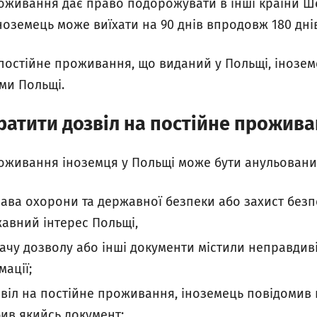
роживання дає право подорожувати в інші країни Ше
оземець може виїхати на 90 днів впродовж 180 днів
 постійне проживання, що виданий у Польщі, інозе
ми Польщі.
ратити дозвіл на постійне прожив
роживання іноземця у Польщі може бути анульовани
ава охорони та державної безпеки або захист безп
жавний інтерес Польщі,
чу дозволу або інші документи містили неправдиві
ації;
віл на постійне проживання, іноземець повідомив
ив якийсь документ;