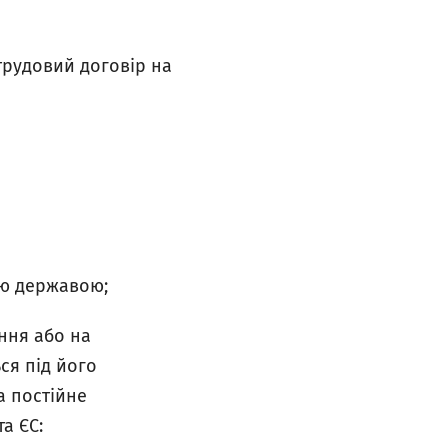
трудовий договір на
ою державою;
ння або на
ся під його
а постійне
а ЄС: