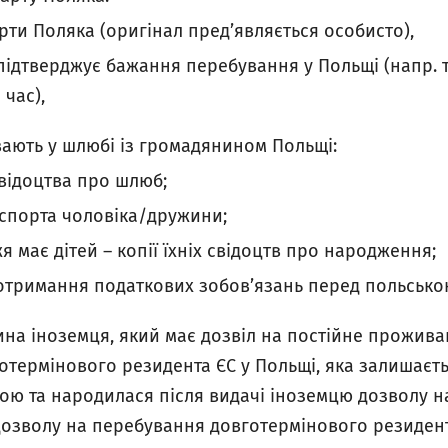
рти Поляка (оригінал пред’являється особисто),
підтверджує бажання перебування у Польщі (напр. 
час),
вають у шлюбі із громадянином Польщі:
свідоцтва про шлюб;
спорта чоловіка/дружини;
 має дітей – копії їхніх свідоцтв про народження;
дотримання податкових зобов’язань перед польськ
на іноземця, який має дозвіл на постійне прожива
термінового резидента ЄС у Польщі, яка залишаєть
ою та народилася після видачі іноземцю дозволу н
озволу на перебування довготермінового резидент