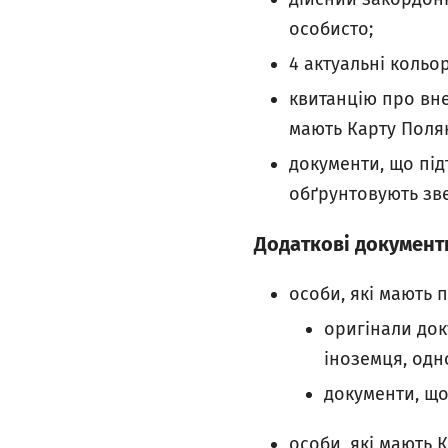
особисто;
4 актуальні кольо
квитанцію про вне
мають Карту Поляка
документи, що під
обґрунтовують зв
Додаткові документи
особи, які мають 
оригінали док
іноземця, одно
документи, що
особи, які мають 