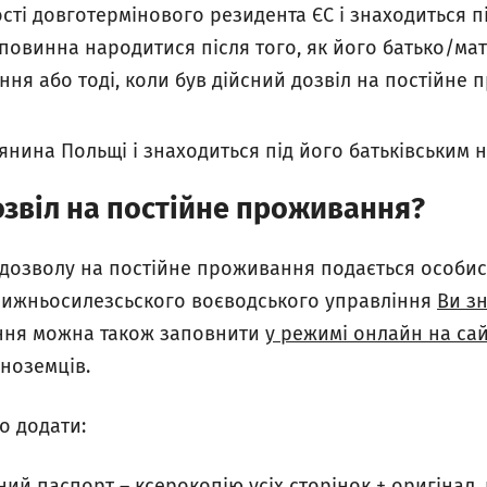
сті довготермінового резидента ЄС і знаходиться п
повинна народитися після того, як його батько/ма
ня або тоді, коли був дійсний дозвіл на постійне
нина Польщі і знаходиться під його батьківським 
озвіл на постійне проживання?
дозволу на постійне проживання подається особис
 Нижньосилезсьского воєводського управління
Ви з
ання можна також заповнити
у режимі онлайн на сай
іноземців.
о додати:
ий паспорт – ксерокопію усіх сторінок + оригінал,