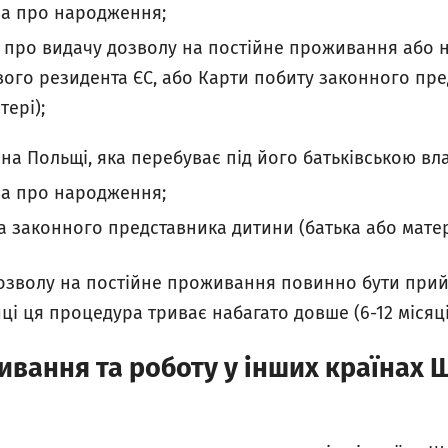
ва про народження;
 про видачу дозволу на постійне проживання або 
ого резидента ЄС, або Карти побиту законного пр
тері);
а Польщі, яка перебуває під його батьківською вл
ва про народження;
а законного представника дитини (батька або матер
озволу на постійне проживання повинно бути при
иці ця процедура триває набагато довше (6-12 місяці
вання та роботу у інших країнах 