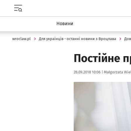
Menu główne portalu wroclaw.pl
Новини
wroclaw.pl
Для українців - останні новини з Вроцлава
Дов
Постійне 
Data publikacji:
Autor:
28.09.2018 10:06 |
Małgorzata Wie
Kliknij, aby powiększyć