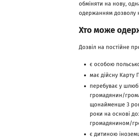
обміняти на нову, одн
одержанням дозволу 
Хто може одер
Дозвіл на постійне п
є особою польсько
має дійсну Карту П
перебуває у шлюб
громадянин/грома
щонайменше 3 рок
роки на основі д
громадянином/гр
є дитиною іноземц