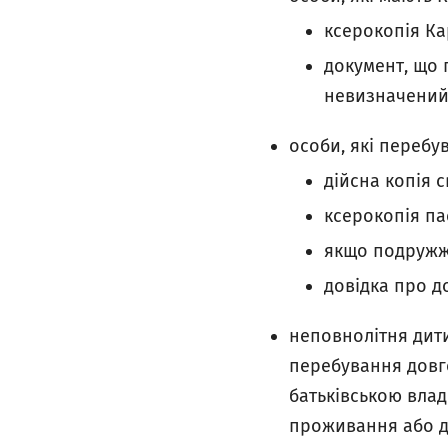
ксерокопія Ка
документ, що 
невизначений 
особи, які перебу
дійсна копія 
ксерокопія па
якщо подружжя
довідка про 
неповнолітня дити
перебування довго
батьківською влад
проживання або д