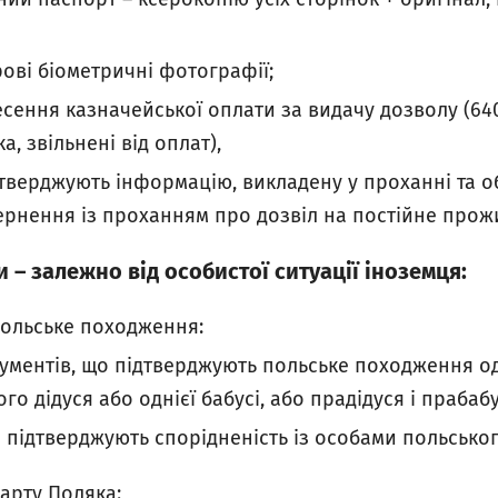
рові біометричні фотографії;
сення казначейської оплати за видачу дозволу (640 
, звільнені від оплат),
тверджують інформацію, викладену у проханні та о
ернення із проханням про дозвіл на постійне про
 – залежно від особистої ситуації іноземця:
польське походження:
ументів, що підтверджують польське походження од
го дідуся або однієї бабусі, або прадідуся і прабабу
 підтверджують спорідненість із особами польсько
Карту Поляка: