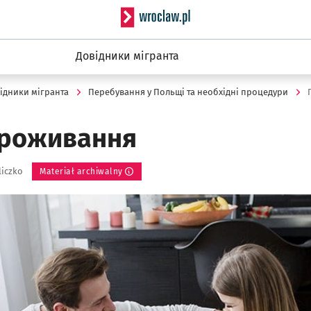
Serwis informacyjny wro
Довідники мігранта
ідники мігранта
Перебування у Польщі та необхідні процедури
проживання
liczko
Materiał archiwalny