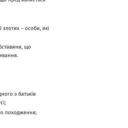
злотих – особи, які
бставини, що
живання.
ного з батьків
сі;
го походження;