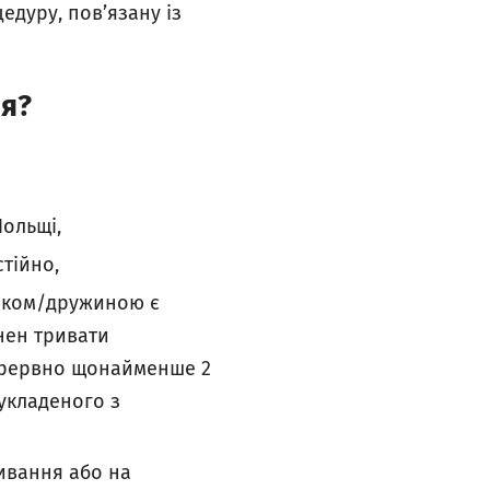
едуру, пов’язану із
ня?
ольщі,
стійно,
віком/дружиною є
нен тривати
ерервно щонайменше 2
укладеного з
ивання або на