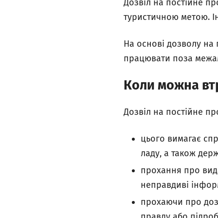
Дозвіл на постійне п
туристичною метою. Ін
На основі дозволу на
працювати поза межа
Коли можна вт
Дозвіл на постійне п
цього вимагає спр
ладу, а також дер
прохання про вида
неправдиві інформ
прохаючи про доз
правду або підроб