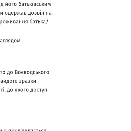
ід його батьківським
ти одержав дозвіл на
 проживання батька/
наглядом.
то до Воєводського
найдете зр
азки
ті
, до якого доступ
 що пред’являється