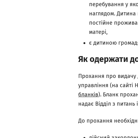
перебування у яко
наглядом. Дитина 
постійне проживан
матері,
є дитиною громадя
Як одержати д
Прохання про видачу 
управління (на сайті
бланків
). Бланк прох
надає Відділ з питань 
До прохання необхідн
дійсний закордонн