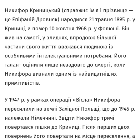
Никифор Криницький (справжнє ім'я і прізвище —
це Епіфаній Дровняк) народився 21 травня 1895 р. у
Криниці, а помер 10 жовтня 1968 р. у Фолюші. Він
жив на самоті, у злиднях, впродовж більшої
частини свого життя вважався людиною із
особливими інтелектуальними потребами. Його
талант оцінили лише незадовго до смерті, коли
Никифора визнали одним із найвидатніших
примітивістів.
У 1947 р. у рамках операції «Вісла» Никифора
пересилили на землі Західної Польщі, що до 1945 р.
належали Німеччині. Звідти Никифор тричі
повертався пішки до Криниці. Після перших двох
повернень його повертали на місце переселення, а