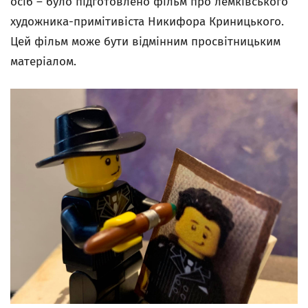
осіб – було підготовлено фільм про лемківського
художника-примітивіста Никифора Криницького.
Цей фільм може бути відмінним просвітницьким
матеріалом.