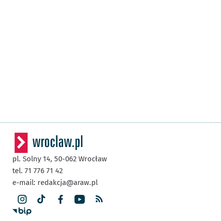
pl. Solny 14,
50-062
Wrocław
tel. 71 776 71 42
e-mail:
redakcja@araw.pl