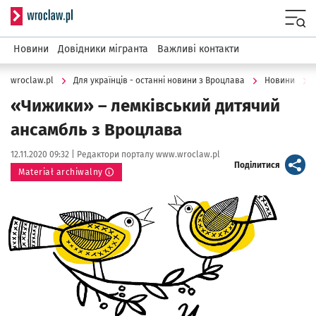
Serwis informacyjny wroclaw.pl
Menu
Новини
Довідники мігранта
Важливі контакти
wroclaw.pl
Для українців - останні новини з Вроцлава
Новини
«Чижики» – лемківський дитячий
ансамбль з Вроцлава
Data publikacji:
Autor:
12.11.2020 09:32 |
Редактори порталу www.wroclaw.pl
artykuł
Поділитися
Materiał archiwalny
Kliknij, aby powiększyć