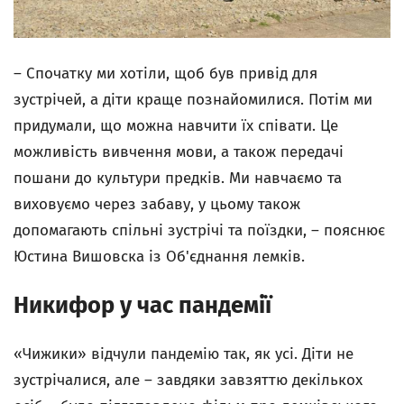
– Спочатку ми хотіли, щоб був привід для
зустрічей, а діти краще познайомилися. Потім ми
придумали, що можна навчити їх співати. Це
можливість вивчення мови, а також передачі
пошани до культури предків. Ми навчаємо та
виховуємо через забаву, у цьому також
допомагають спільні зустрічі та поїздки, – пояснює
Юстина Вишовска із Об'єднання лемків.
Никифор у час пандемії
«Чижики» відчули пандемію так, як усі. Діти не
зустрічалися, але – завдяки завзяттю декількох