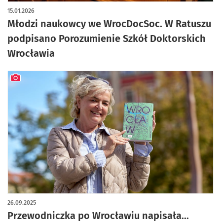
artykuł z galerią zdjęć
15.01.2026
Młodzi naukowcy we WrocDocSoc. W Ratuszu
podpisano Porozumienie Szkół Doktorskich
Wrocławia
artykuł z galerią zdjęć
26.09.2025
Przewodniczka po Wrocławiu napisała...