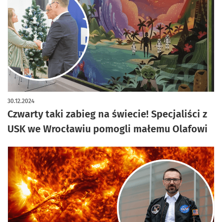
30.12.2024
Czwarty taki zabieg na świecie! Specjaliści z
USK we Wrocławiu pomogli małemu Olafowi