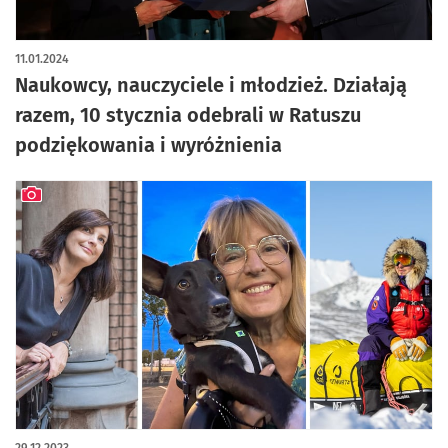
artykuł z galerią zdjęć
11.01.2024
Naukowcy, nauczyciele i młodzież. Działają
razem, 10 stycznia odebrali w Ratuszu
podziękowania i wyróżnienia
artykuł z galerią zdjęć