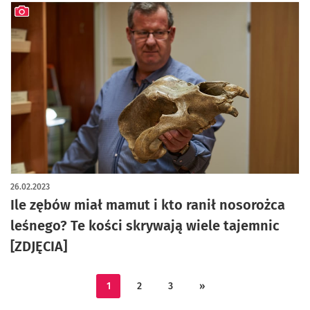
artykuł z galerią zdjęć
26.02.2023
Ile zębów miał mamut i kto ranił nosorożca
leśnego? Te kości skrywają wiele tajemnic
[ZDJĘCIA]
1
2
3
»