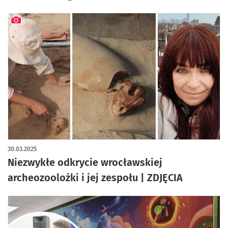
artykuł z galerią zdjęć
30.03.2025
Niezwykłe odkrycie wrocławskiej
archeozoolożki i jej zespołu | ZDJĘCIA