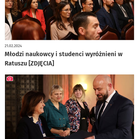
artykuł z galerią zdjęć
21.02.2024
Młodzi naukowcy i studenci wyróżnieni w
Ratuszu [ZDJĘCIA]