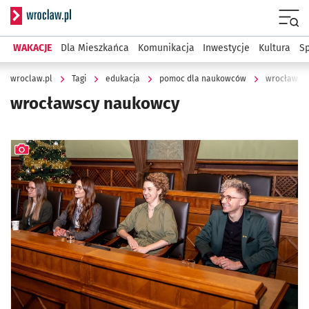
Serwis informacyjny wroclaw.pl
Menu
WAKACJE
Dla Mieszkańca
Komunikacja
Inwestycje
Kultura
Sp
wroclaw.pl
Tagi
edukacja
pomoc dla naukowców
wrocławsc
wrocławscy naukowcy