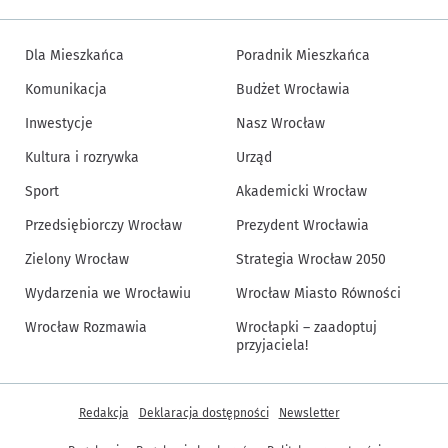
Dla Mieszkańca
Poradnik Mieszkańca
Komunikacja
Budżet Wrocławia
Inwestycje
Nasz Wrocław
Kultura i rozrywka
Urząd
Sport
Akademicki Wrocław
Przedsiębiorczy Wrocław
Prezydent Wrocławia
Zielony Wrocław
Strategia Wrocław 2050
Wydarzenia we Wrocławiu
Wrocław Miasto Równości
Wrocław Rozmawia
Wrocłapki – zaadoptuj
przyjaciela!
Inne informacje
Redakcja
Deklaracja dostępności
Newsletter