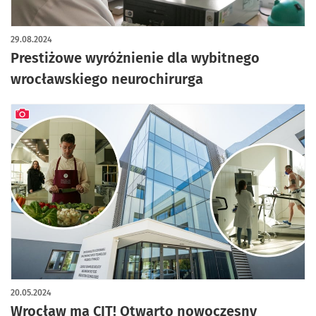
29.08.2024
Prestiżowe wyróżnienie dla wybitnego
wrocławskiego neurochirurga
artykuł z galerią zdjęć
20.05.2024
Wrocław ma CIT! Otwarto nowoczesny