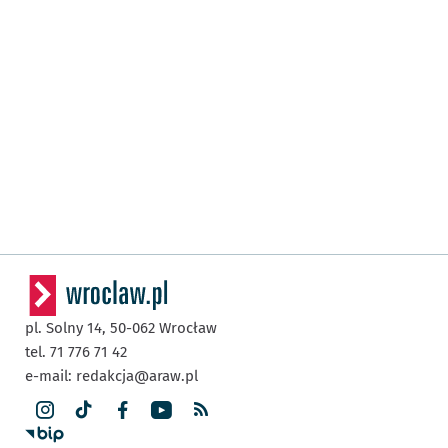
pl. Solny 14,
50-062
Wrocław
tel. 71 776 71 42
e-mail:
redakcja@araw.pl