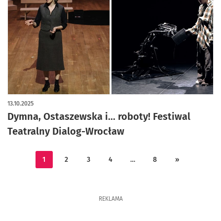
artykuł z galerią zdjęć
13.10.2025
Dymna, Ostaszewska i... roboty! Festiwal
Teatralny Dialog-Wrocław
1
2
3
4
…
8
»
REKLAMA