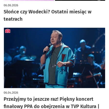
artykuł z galerią zdjęć
06.06.2026
Słońce czy Wodecki? Ostatni miesiąc w
teatrach
artykuł z galerią zdjęć
06.04.2026
Przeżyjmy to jeszcze raz! Piękny koncert
finałowy PPA do obejrzenia w TVP Kultura |