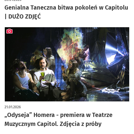
Genialna Taneczna bitwa pokoleń w Capitolu
| DUŻO ZDJĘĆ
artykuł z galerią zdjęć
21.01.2026
„Odyseja” Homera - premiera w Teatrze
Muzycznym Capitol. Zdjęcia z próby