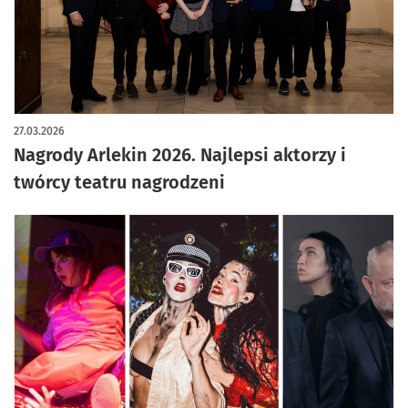
artykuł z galerią zdjęć
27.03.2026
Nagrody Arlekin 2026. Najlepsi aktorzy i
twórcy teatru nagrodzeni