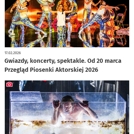
artykuł z galerią zdjęć
17.02.2026
Gwiazdy, koncerty, spektakle. Od 20 marca
Przegląd Piosenki Aktorskiej 2026