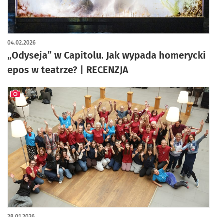
artykuł z galerią zdjęć
04.02.2026
„Odyseja” w Capitolu. Jak wypada homerycki
epos w teatrze? | RECENZJA
artykuł z galerią zdjęć
28.01.2026