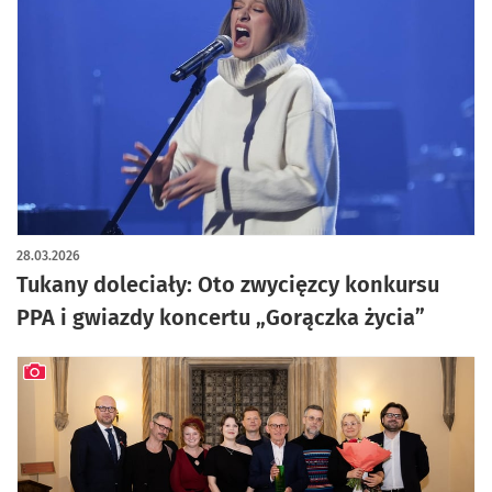
artykuł z galerią zdjęć
28.03.2026
Tukany doleciały: Oto zwycięzcy konkursu
PPA i gwiazdy koncertu „Gorączka życia”