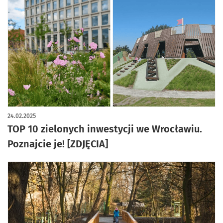
artykuł z galerią zdjęć
24.02.2025
TOP 10 zielonych inwestycji we Wrocławiu.
Poznajcie je! [ZDJĘCIA]