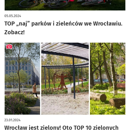
artykuł z galerią zdjęć
05.05.2024
TOP „naj” parków i zieleńców we Wrocławiu.
Zobacz!
artykuł z galerią zdjęć
23.01.2024
Wrocław jest zielony! Oto TOP 10 zielonych