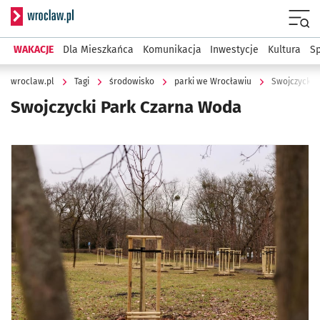
Serwis informacyjny wroclaw.pl
Menu
WAKACJE
Dla Mieszkańca
Komunikacja
Inwestycje
Kultura
Sp
wroclaw.pl
Tagi
środowisko
parki we Wrocławiu
Swojczycki 
Swojczycki Park Czarna Woda