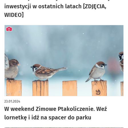
inwestycji w ostatnich latach [ZDJĘCIA,
WIDEO]
artykuł z galerią zdjęć
23.01.2024
W weekend Zimowe Ptakoliczenie. Weź
lornetkę i idź na spacer do parku