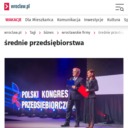
Serwis informacyjny wroclaw.pl
Menu
WAKACJE
Dla Mieszkańca
Komunikacja
Inwestycje
Kultura
Sp
wroclaw.pl
Tagi
biznes
wrocławskie firmy
średnie przedsięb
średnie przedsiębiorstwa