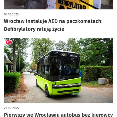
08.10.2025
Wrocław instaluje AED na paczkomatach:
Defibrylatory ratują życie
artykuł z galerią zdjęć
23.09.2025
Pierwszy we Wrocławiu autobus bez kierowcy