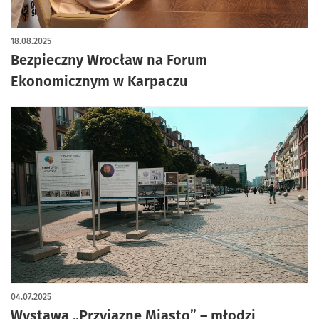
artykuł z galerią zdjęć
18.08.2025
Bezpieczny Wrocław na Forum
Ekonomicznym w Karpaczu
04.07.2025
Wystawa „Przyjazne Miasto” – młodzi