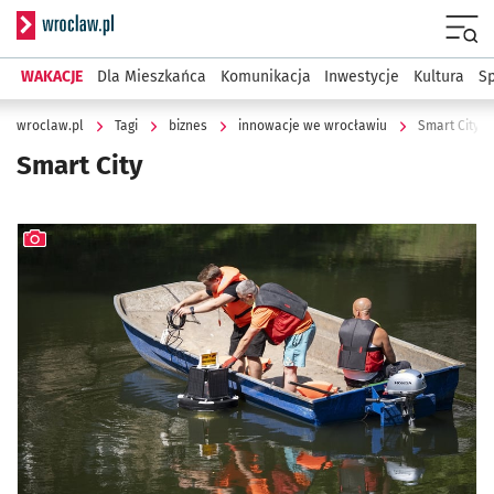
Serwis informacyjny wroclaw.pl
Menu
WAKACJE
Dla Mieszkańca
Komunikacja
Inwestycje
Kultura
Sp
wroclaw.pl
Tagi
biznes
innowacje we wrocławiu
Smart City
Smart City