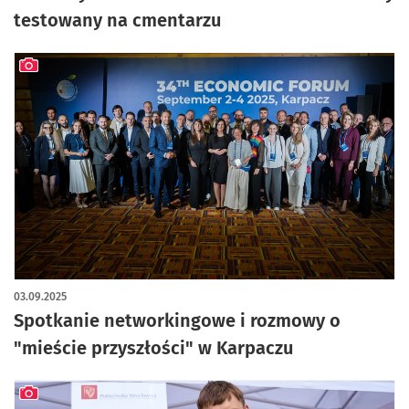
testowany na cmentarzu
artykuł z galerią zdjęć
03.09.2025
Spotkanie networkingowe i rozmowy o
"mieście przyszłości" w Karpaczu