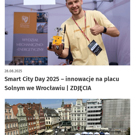
artykuł z galerią zdjęć
28.08.2025
Smart City Day 2025 – innowacje na placu
Solnym we Wrocławiu | ZDJĘCIA