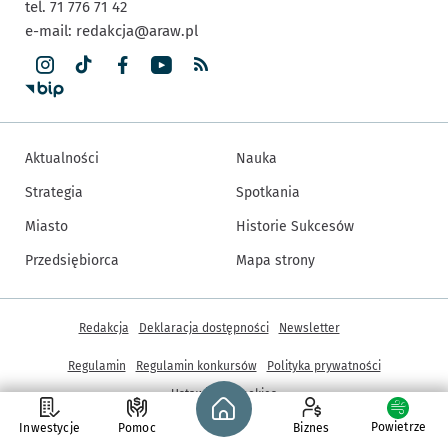
tel. 71 776 71 42
e-mail:
redakcja@araw.pl
Aktualności
Nauka
Strategia
Spotkania
Miasto
Historie Sukcesów
Przedsiębiorca
Mapa strony
Inne informacje
Redakcja
Deklaracja dostępności
Newsletter
Regulamin
Regulamin konkursów
Polityka prywatności
Strona główna - wroclaw.pl
Ustawienia cookies
Powietrze
Inwestycje
Pomoc
Biznes
© Copyright 2005-2026, ARAW S.A., Gmina Wrocław