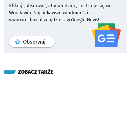
Kliknij „obserwuj”, aby wiedzieć, co dzieje się we
Wrocławiu.
Najciekawsze wiadomości z
www.wroclaw.pl znajdziesz w Google News!
profil
google news
serwisu wroclaw
Obserwuj
ZOBACZ TAKŻE