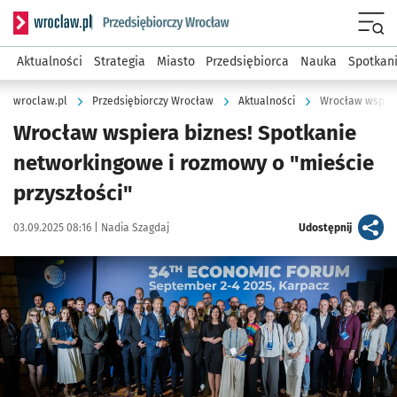
Serwis informacyjny wroclaw.pl podserwis: Strategia rozwo
Menu
Aktualności
Strategia
Miasto
Przedsiębiorca
Nauka
Spotkan
wroclaw.pl
Przedsiębiorczy Wrocław
Aktualności
Wrocław wspiera
Wrocław wspiera biznes! Spotkanie
networkingowe i rozmowy o "mieście
przyszłości"
Data publikacji:
Autor:
artykuł
03.09.2025 08:16 |
Nadia Szagdaj
Udostępnij
Kliknij, aby zobaczyć galerię