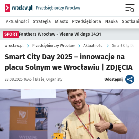
Serwis informacyjny wroclaw.pl podserwis: Strategia rozwo
Menu
Aktualności
Strategia
Miasto
Przedsiębiorca
Nauka
Spotkan
SPORT
Panthers Wrocław - Vienna Wikings 34:31
wroclaw.pl
Przedsiębiorczy Wrocław
Aktualności
Smart City Day 
Smart City Day 2025 – innowacje na
placu Solnym we Wrocławiu | ZDJĘCIA
Data publikacji:
Autor:
artykuł
28.08.2025 16:45 |
Błażej Organisty
Udostępnij
Kliknij, aby zobaczyć galerię