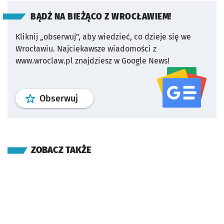
BĄDŹ NA BIEŻĄCO Z WROCŁAWIEM!
Kliknij „obserwuj”, aby wiedzieć, co dzieje się we
Wrocławiu.
Najciekawsze wiadomości z
www.wroclaw.pl znajdziesz w Google News!
profil
google news
serwisu wroclaw
Obserwuj
ZOBACZ TAKŻE