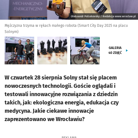
Oleksandr Poliakovsky / Redakcja www.wroclaw.pl
Mężczyzna trzyma w rękach małego robota (Smart City Day 2025 na placu
Solnym)
GALERIA
40
ZDJĘĆ
W czwartek 28 sierpnia Solny stał się placem
nowoczesnych technologii. Goście oglądali i
testowali innowacyjne rozwiązania z dziedzin
takich, jak: ekologiczna energia, edukacja czy
medycyna. Jakie ciekawe innowacje
zaprezentowano we Wrocławiu?