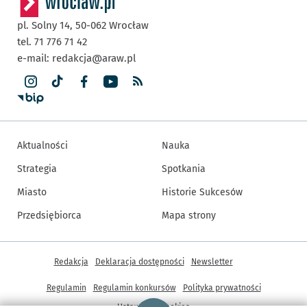
pl. Solny 14,
50-062
Wrocław
tel. 71 776 71 42
e-mail:
redakcja@araw.pl
Aktualności
Nauka
Strategia
Spotkania
Miasto
Historie Sukcesów
Przedsiębiorca
Mapa strony
Inne informacje
Redakcja
Deklaracja dostępności
Newsletter
Regulamin
Regulamin konkursów
Polityka prywatności
Strona główna - wroclaw.pl