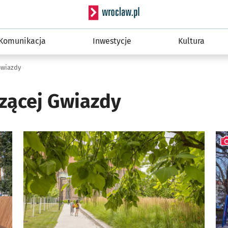
Serwis informacyjny wro
Komunikacja
Inwestycje
Kultura
Gwiazdy
zącej Gwiazdy