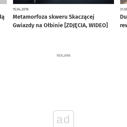
15.04.2019
31.0
dą
Metamorfoza skweru Skaczącej
Du
Gwiazdy na Ołbinie [ZDJĘCIA, WIDEO]
re
REKLAMA
ad