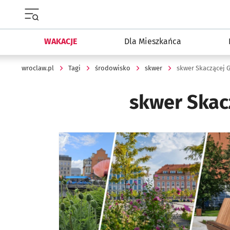
Menu główne portalu wroclaw.pl
WAKACJE
Dla Mieszkańca
wroclaw.pl
Tagi
środowisko
skwer
skwer Skaczącej 
skwer Skac