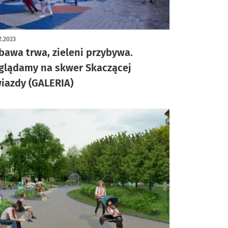
ykuł z galerią zdjęć
2.2023
bawa trwa, zieleni przybywa.
glądamy na skwer Skaczącej
iazdy (GALERIA)