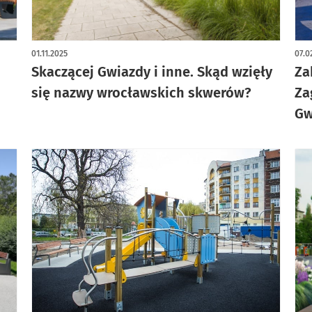
art
01.11.2025
07.0
Skaczącej Gwiazdy i inne. Skąd wzięły
Za
się nazwy wrocławskich skwerów?
Za
Gw