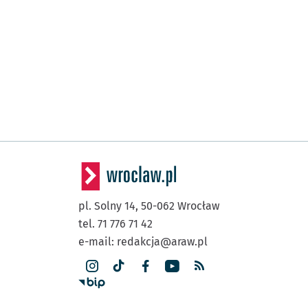
pl. Solny 14,
50-062
Wrocław
tel. 71 776 71 42
e-mail:
redakcja@araw.pl