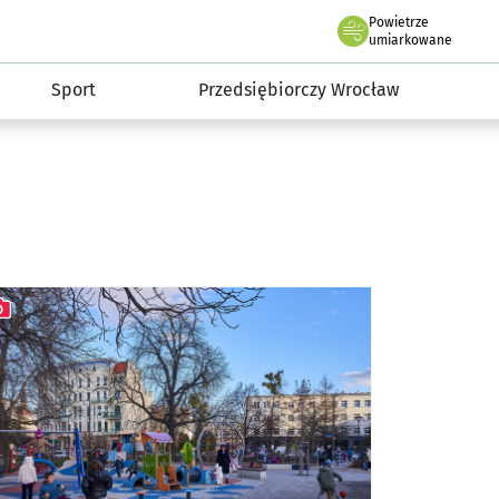
claw.pl
Powietrze
we Wrocławiu
umiarkowane
Sport
Przedsiębiorczy Wrocław