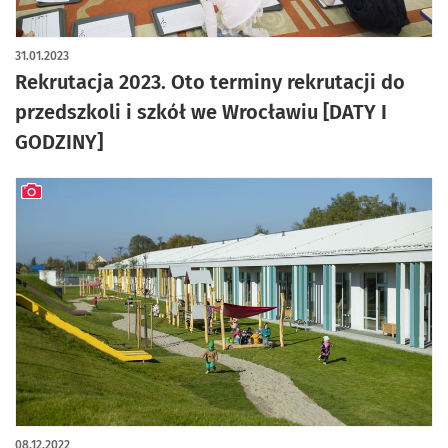
31.01.2023
Rekrutacja 2023. Oto terminy rekrutacji do
przedszkoli i szkół we Wrocławiu [DATY I
GODZINY]
artykuł z galerią zdjęć
08.12.2022