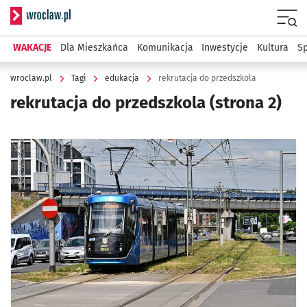
Serwis informacyjny wroclaw.pl
Menu
WAKACJE
Dla Mieszkańca
Komunikacja
Inwestycje
Kultura
Sp
wroclaw.pl
Tagi
edukacja
rekrutacja do przedszkola
rekrutacja do przedszkola
(strona 2)