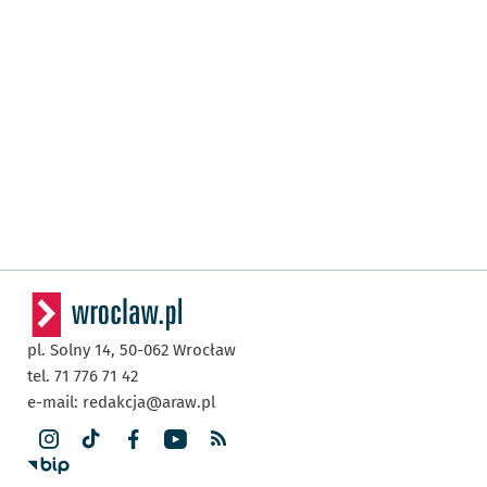
pl. Solny 14,
50-062
Wrocław
tel. 71 776 71 42
e-mail:
redakcja@araw.pl