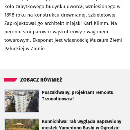
koło zabytkowego budynku dworca, wzniesionego w
1898 roku na konstrukcji drewnianej, szkieletowej.
Zaprojektował go architekt miejski Karl Klimm. Na
peronie stoi parowóz wąskotorowy z wagonem
towarowym. Eksponat jest własnością Muzeum Ziemi
Pałuckiej w Żninie.
ZOBACZ RÓWNIEŻ
otworzy się w nowej karcie
Poszukiwany: projektant remontu
Trzonolinowca!
otworzy się w nowej karcie
Konnichiwa! Tak wygląda naprawiony
mostek Yumedono Bashi w Ogrodzie