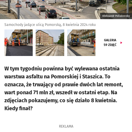
Oleksandr Poliakovsky
Samochody jadące ulicą Pomorską, 8 kwietnia 2024 roku
GALERIA
59
ZDJĘĆ
W tym tygodniu powinna być wylewana ostatnia
warstwa asfaltu na Pomorskiej i Staszica. To
oznacza, że trwający od prawie dwóch lat remont,
wart ponad 71 mln zł, wszedł w ostatni etap. Na
zdjęciach pokazujemy, co się działo 8 kwietnia.
Kiedy finał?
REKLAMA