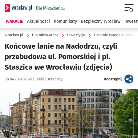
Serwis informacyjny wroclaw.pl podserwis: Dla mieszkańca
Menu
WAKACJE
Aktualności
Komunikaty
Bezpieczny Wrocław
Inwest
wroclaw.pl
Dla mieszkańca
Inwestycje
Ostatnie tygodnie przebudo
Końcowe lanie na Nadodrzu, czyli
przebudowa ul. Pomorskiej i pl.
Staszica we Wrocławiu (zdjęcia)
Data publikacji:
Autor:
artykuł
08.04.2024 20:45 |
Błażej Organisty
Udostępnij
Kliknij, aby zobaczyć galerię