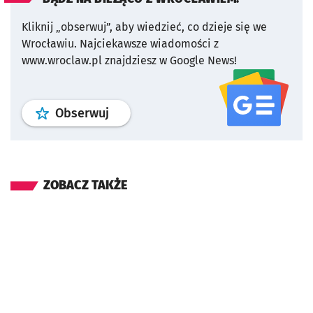
Kliknij „obserwuj”, aby wiedzieć, co dzieje się we
Wrocławiu.
Najciekawsze wiadomości z
www.wroclaw.pl znajdziesz w Google News!
profil
google news
serwisu wroclaw
Obserwuj
ZOBACZ TAKŻE