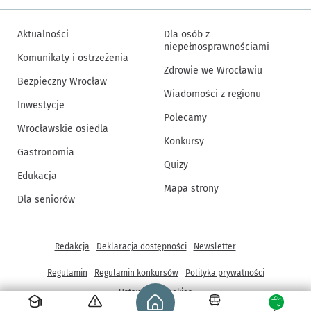
Aktualności
Dla osób z
niepełnosprawnościami
Komunikaty i ostrzeżenia
Zdrowie we Wrocławiu
Bezpieczny Wrocław
Wiadomości z regionu
Inwestycje
Polecamy
Wrocławskie osiedla
Konkursy
Gastronomia
Quizy
Edukacja
Mapa strony
Dla seniorów
Inne informacje
Redakcja
Deklaracja dostępności
Newsletter
Regulamin
Regulamin konkursów
Polityka prywatności
Strona główna - wroclaw.pl
Ustawienia cookies