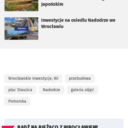
Japońskim
otworzy się w nowej karcie
Inwestycje na osiedlu Nadodrze we
Wrocławiu
Wrocławskie Inwestycje, WI
przebudowa
plac Staszica
Nadodrze
galeria zdjęć
Pomorska
BĄDŹ NA BIEŻĄCO Z WROCŁAWIEM!