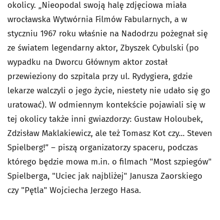
okolicy. „Nieopodal swoją halę zdjęciowa miała
wrocławska Wytwórnia Filmów Fabularnych, a w
styczniu 1967 roku właśnie na Nadodrzu pożegnał się
ze światem legendarny aktor, Zbyszek Cybulski (po
wypadku na Dworcu Głównym aktor został
przewieziony do szpitala przy ul. Rydygiera, gdzie
lekarze walczyli o jego życie, niestety nie udało się go
uratować). W odmiennym kontekście pojawiali się w
tej okolicy także inni gwiazdorzy: Gustaw Holoubek,
Zdzisław Maklakiewicz, ale też Tomasz Kot czy... Steven
Spielberg!” – piszą organizatorzy spaceru, podczas
którego będzie mowa m.in. o filmach "Most szpiegów"
Spielberga, "Uciec jak najbliżej" Janusza Zaorskiego
czy "Pętla" Wojciecha Jerzego Hasa.