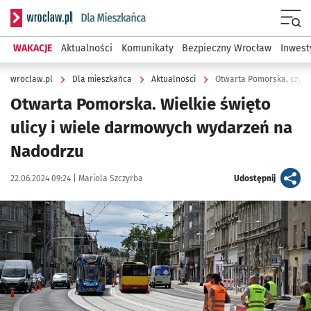
Serwis informacyjny wroclaw.pl podserwis: Dla mieszkańca
Menu
WAKACJE
Aktualności
Komunikaty
Bezpieczny Wrocław
Inwest
wroclaw.pl
Dla mieszkańca
Aktualności
Otwarta Pomorska, czyli 
Otwarta Pomorska. Wielkie święto
ulicy i wiele darmowych wydarzeń na
Nadodrzu
Data publikacji:
Autor:
artykuł
22.06.2024 09:24 |
Mariola Szczyrba
Udostępnij
Kliknij, aby powiększyć