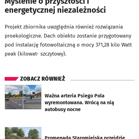
Myślenie o przyszłości i
energetycznej niezależności
Projekt zbiornika uwzględnia również rozwiązania
proekologiczne. Dach obiektu zostanie przygotowany
pod instalację fotowoltaiczną o mocy 371,28 kilo Watt
peak (kilowat- szczytowy).
ZOBACZ RÓWNIEŻ
otworzy się w nowej karcie
Ważna arteria Psiego Pola
wyremontowana. Wrócą na nią
autobusy nocne
otworzy się w nowej karcie
Promenada Staromiejska przejdzie