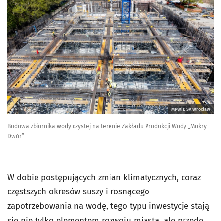
MPWiK SA Wrocław
Budowa zbiornika wody czystej na terenie Zakładu Produkcji Wody „Mokry
Dwór”
W dobie postępujących zmian klimatycznych, coraz
częstszych okresów suszy i rosnącego
zapotrzebowania na wodę, tego typu inwestycje stają
się nie tylko elementem rozwoju miasta, ale przede