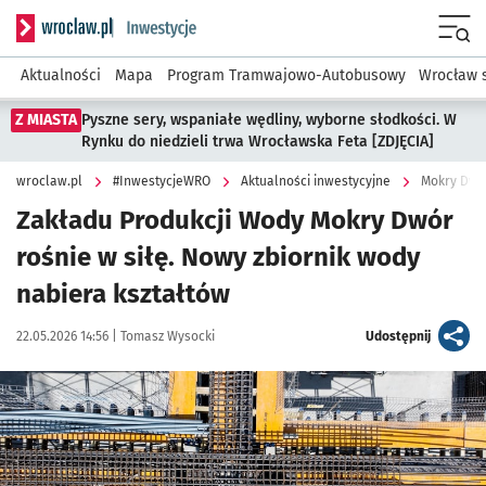
Serwis informacyjny wroclaw.pl podserwis: #InwestycjeWRO 
Menu
Aktualności
Mapa
Program Tramwajowo-Autobusowy
Wrocław 
Z MIASTA
Pyszne sery, wspaniałe wędliny, wyborne słodkości. W
Rynku do niedzieli trwa Wrocławska Feta [ZDJĘCIA]
wroclaw.pl
#InwestycjeWRO
Aktualności inwestycyjne
Mokry Dwór
Zakładu Produkcji Wody Mokry Dwór
rośnie w siłę. Nowy zbiornik wody
nabiera kształtów
Data publikacji:
Autor:
artykuł
22.05.2026 14:56 |
Tomasz Wysocki
Udostępnij
Kliknij, aby powiększyć