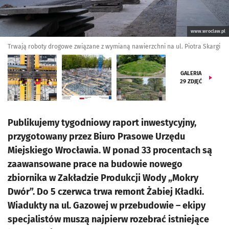
www.wroclaw.pl
Trwają roboty drogowe związane z wymianą nawierzchni na ul. Piotra Skargi
GALERIA
29
ZDJĘĆ
Publikujemy tygodniowy raport inwestycyjny,
przygotowany przez Biuro Prasowe Urzędu
Miejskiego Wrocławia. W ponad 33 procentach są
zaawansowane prace na budowie nowego
zbiornika w Zakładzie Produkcji Wody „Mokry
Dwór”. Do 5 czerwca trwa remont Żabiej Kładki.
Wiadukty na ul. Gazowej w przebudowie – ekipy
specjalistów muszą najpierw rozebrać istniejące