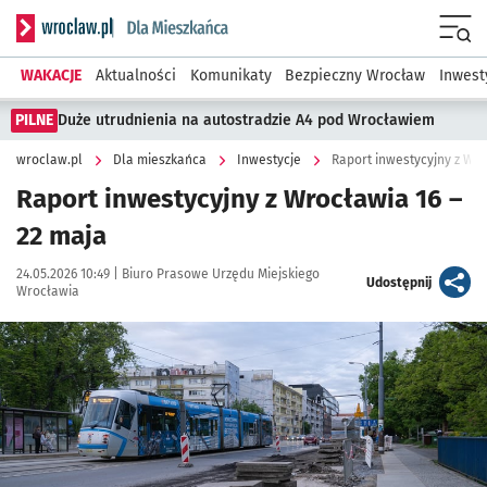
Serwis informacyjny wroclaw.pl podserwis: Dla mieszkańca
Menu
WAKACJE
Aktualności
Komunikaty
Bezpieczny Wrocław
Inwest
PILNE
Duże utrudnienia na autostradzie A4 pod Wrocławiem
wroclaw.pl
Dla mieszkańca
Inwestycje
Raport inwestycyjny z Wro
Raport inwestycyjny z Wrocławia 16 –
22 maja
Data publikacji:
Autor:
24.05.2026 10:49 |
Biuro Prasowe Urzędu Miejskiego
artykuł
Udostępnij
Wrocławia
Kliknij, aby zobaczyć galerię
Kliknij, aby powiększyć