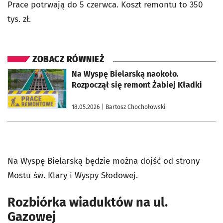
Prace potrwają do 5 czerwca. Koszt remontu to 350
tys. zł.
ZOBACZ RÓWNIEŻ
otworzy się w nowej karcie
Na Wyspę Bielarską naokoło.
Rozpoczął się remont Żabiej Kładki
18.05.2026
| Bartosz Chochołowski
Na Wyspę Bielarską będzie można dojść od strony
Mostu św. Klary i Wyspy Słodowej.
Rozbiórka wiaduktów na ul.
Gazowej