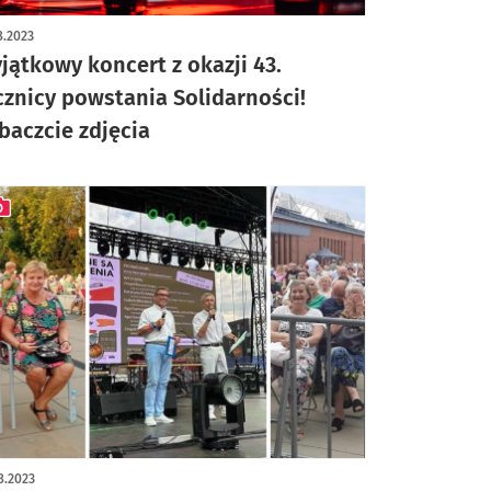
ykuł z galerią zdjęć
8.2023
jątkowy koncert z okazji 43.
cznicy powstania Solidarności!
baczcie zdjęcia
ykuł z galerią zdjęć
8.2023