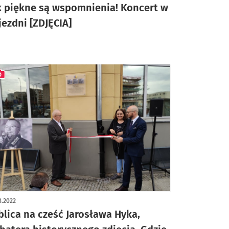
k piękne są wspomnienia! Koncert w
jezdni [ZDJĘCIA]
ykuł z galerią zdjęć
8.2022
blica na cześć Jarosława Hyka,