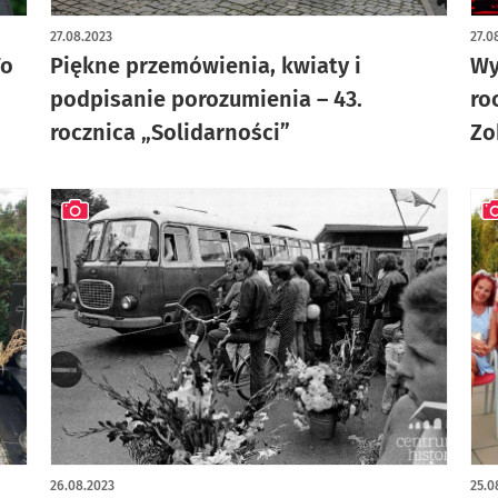
artykuł z galerią zdjęć
art
27.08.2023
27.0
To
Piękne przemówienia, kwiaty i
Wy
podpisanie porozumienia – 43.
ro
rocznica „Solidarności”
Zo
artykuł z galerią zdjęć
art
26.08.2023
25.0