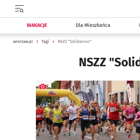
Menu główne portalu wroclaw.pl
WAKACJE
Dla Mieszkańca
wroclaw.pl
Tagi
NSZZ "Solidarnoć"
NSZZ "Soli