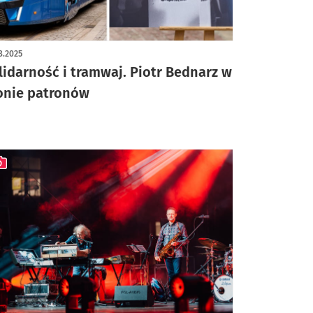
ykuł z galerią zdjęć
8.2025
lidarność i tramwaj. Piotr Bednarz w
onie patronów