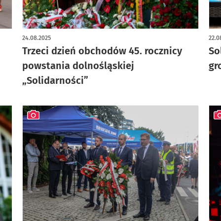
artykuł z galerią zdjęć
art
24.08.2025
22.0
Trzeci dzień obchodów 45. rocznicy
So
powstania dolnośląskiej
gr
„Solidarności”