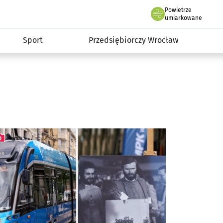
claw.pl
Powietrze
we Wrocławiu
umiarkowane
Sport
Przedsiębiorczy Wrocław