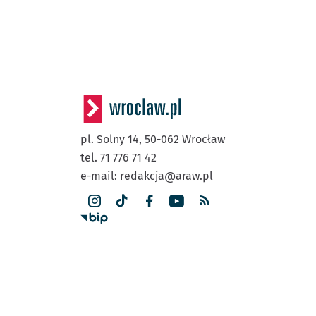
pl. Solny 14,
50-062
Wrocław
tel. 71 776 71 42
e-mail:
redakcja@araw.pl