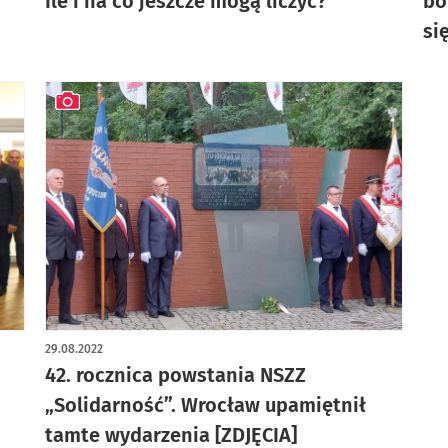
Ile i na co jeszcze mogą liczyć?
bo
si
artykuł z galerią zdjęć
29.08.2022
42. rocznica powstania NSZZ
„Solidarność”. Wrocław upamiętnił
tamte wydarzenia [ZDJĘCIA]