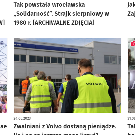
Tak powstała wrocławska
Ja
„Solidarność”. Strajk sierpniowy w
Za
W]
1980 r. [ARCHIWALNE ZDJĘCIA]
art
24.05.2023
31.0
gae
Zwalniani z Volvo dostaną pieniądze.
Ta