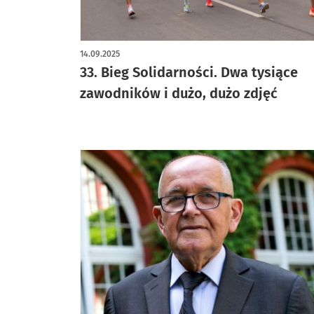
artykuł z galerią zdjęć
14.09.2025
33. Bieg Solidarności. Dwa tysiące
zawodników i dużo, dużo zdjęć