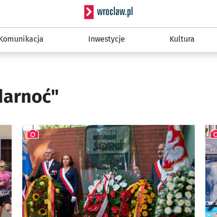
Serwis informacyjny wro
Komunikacja
Inwestycje
Kultura
darnoć"