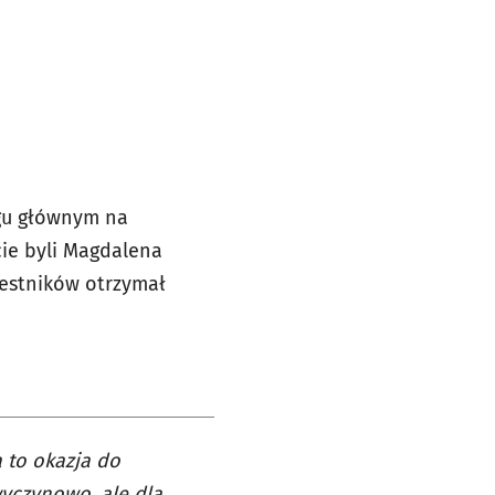
egu głównym na
cie byli Magdalena
zestników otrzymał
 to okazja do
wyczynowo, ale dla