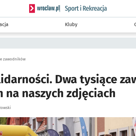
Serwis informacyjny wroclaw.pl podserwis: Sport 
acja
Kluby
ące zawodników
lidarności. Dwa tysiące z
h na naszych zdjęciach
łowski
ię