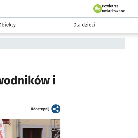
Powietrze
we Wrocławiu
i rekreacja
umiarkowane
Obiekty
Dla dzieci
awodników i
artykuł
Udostępnij