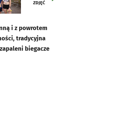
ZDJĘĆ
inną i z powrotem
ności, tradycyjna
 zapaleni biegacze