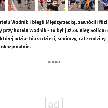
telu Wodnik i biegli Międzyrzecką, zawrócili Niz
przy hotelu Wodnik - to był już 33. Bieg Solidar
tórej udział biorą dzieci, seniorzy, całe rodziny,
ę okazjonalnie.
REKLAMA
ad