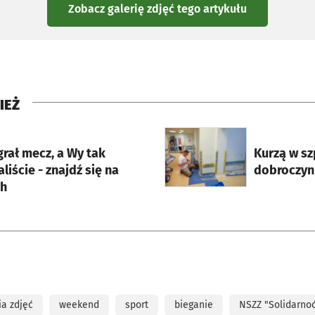
Zobacz galerię zdjęć
tego artykułu
IEŻ
rcie
otworzy się w nowej karci
rał mecz, a Wy tak
Kurzą w sz
liście - znajdź się na
dobroczynn
ch
ia zdjęć
weekend
sport
bieganie
NSZZ "Solidarno