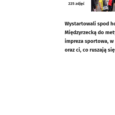
galeria
225
zdjęć
Wystartowali spod ho
Międzyrzecką do mety 
impreza sportowa, w k
oraz ci, co ruszają si