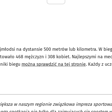
jmłodsi na dystansie 500 metrów lub kilometra. W bi
rtowało 468 mężczyzn i 308 kobiet. Najlepszymi na me
yniki biegu
można sprawdzić na tej stronie
. Każdy z uc
iększa w naszym regionie związkowa impreza sportowa
ego spotkania nie tylko dla zajmujących się sportem 