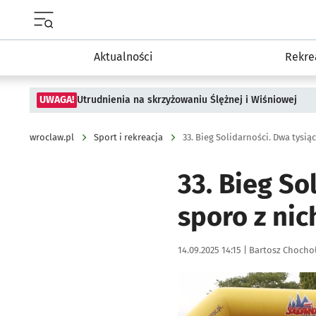
Menu główne portalu wroclaw.pl
Aktualności
Rekre
UWAGA!
Utrudnienia na skrzyżowaniu Ślężnej i Wiśniowej
wroclaw.pl
Sport i rekreacja
33. Bieg Solidarności. Dwa tysi
33. Bieg So
sporo z nic
Data publikacji:
Autor:
14.09.2025 14:15 |
Bartosz Chocho
Kliknij, aby zobaczyć galer