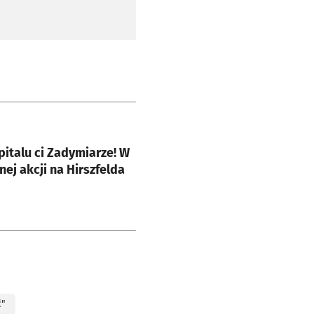
e
pitalu ci Zadymiarze! W
ej akcji na Hirszfelda
ć"