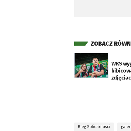
ZOBACZ RÓWN
otworzy się w nowej ka
WKS wyg
kibicowa
zdjęcia
Bieg Solidarności
galer