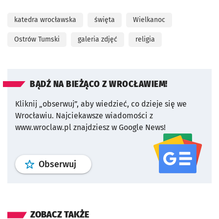
katedra wrocławska
święta
Wielkanoc
Ostrów Tumski
galeria zdjęć
religia
BĄDŹ NA BIEŻĄCO Z WROCŁAWIEM!
Kliknij „obserwuj”, aby wiedzieć, co dzieje się we
Wrocławiu.
Najciekawsze wiadomości z
www.wroclaw.pl znajdziesz w Google News!
profil
google news
serwisu wroclaw
Obserwuj
ZOBACZ TAKŻE