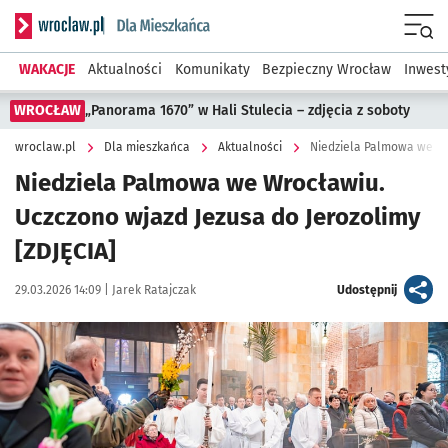
Serwis informacyjny wroclaw.pl podserwis: Dla mieszkańca
Menu
WAKACJE
Aktualności
Komunikaty
Bezpieczny Wrocław
Inwest
WROCŁAW
„Panorama 1670” w Hali Stulecia – zdjęcia z soboty
wroclaw.pl
Dla mieszkańca
Aktualności
Niedziela Palmowa we Wr
Niedziela Palmowa we Wrocławiu.
Uczczono wjazd Jezusa do Jerozolimy
[ZDJĘCIA]
Data publikacji:
Autor:
artykuł
29.03.2026 14:09 |
Jarek Ratajczak
Udostępnij
Kliknij, aby zobaczyć galerię