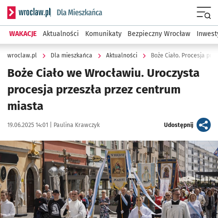
Serwis informacyjny wroclaw.pl podserwis: Dla mieszkańca
Menu
WAKACJE
Aktualności
Komunikaty
Bezpieczny Wrocław
Inwest
wroclaw.pl
Dla mieszkańca
Aktualności
Boże Ciało. Procesja prz
Boże Ciało we Wrocławiu. Uroczysta
procesja przeszła przez centrum
miasta
Data publikacji:
Autor:
artykuł
19.06.2025 14:01 |
Paulina Krawczyk
Udostępnij
Kliknij, aby zobaczyć galerię