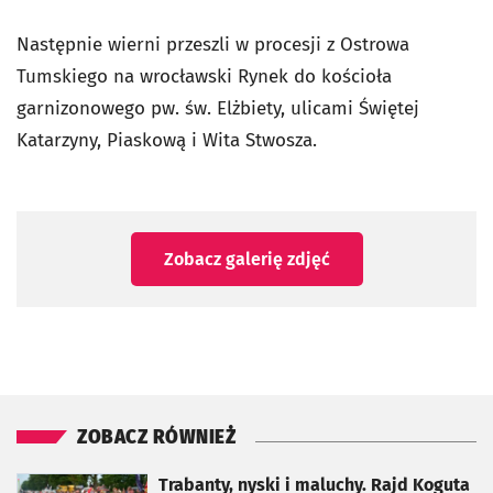
Następnie wierni przeszli w procesji z Ostrowa
Tumskiego na wrocławski Rynek do kościoła
garnizonowego pw. św. Elżbiety, ulicami Świętej
Katarzyny, Piaskową i Wita Stwosza.
Zobacz galerię zdjęć
ZOBACZ RÓWNIEŻ
otworzy się w nowej karcie
Trabanty, nyski i maluchy. Rajd Koguta