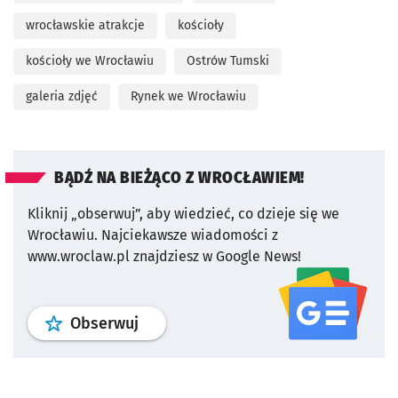
wrocławskie atrakcje
kościoły
kościoły we Wrocławiu
Ostrów Tumski
galeria zdjęć
Rynek we Wrocławiu
BĄDŹ NA BIEŻĄCO Z WROCŁAWIEM!
Kliknij „obserwuj”, aby wiedzieć, co dzieje się we
Wrocławiu.
Najciekawsze wiadomości z
www.wroclaw.pl znajdziesz w Google News!
profil
google news
serwisu wroclaw
Obserwuj