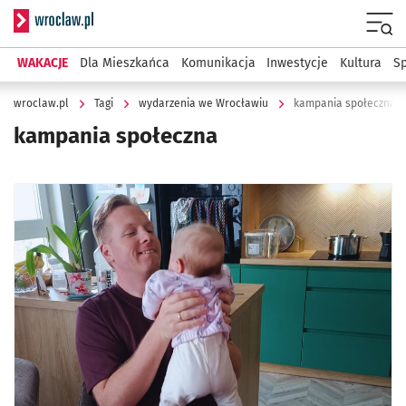
Serwis informacyjny wroclaw.pl
Menu
WAKACJE
Dla Mieszkańca
Komunikacja
Inwestycje
Kultura
Sp
wroclaw.pl
Tagi
wydarzenia we Wrocławiu
kampania społeczna
kampania społeczna