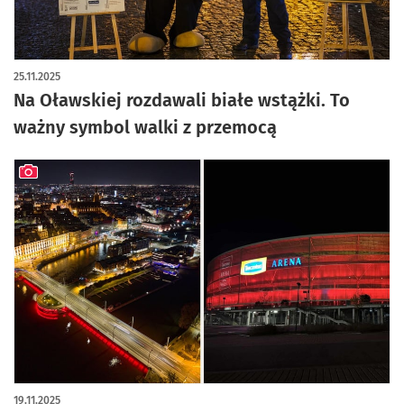
artykuł z galerią zdjęć
25.11.2025
Na Oławskiej rozdawali białe wstążki. To
ważny symbol walki z przemocą
artykuł z galerią zdjęć
19.11.2025