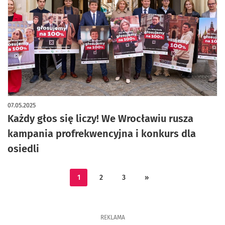
artykuł z galerią zdjęć
07.05.2025
Każdy głos się liczy! We Wrocławiu rusza
kampania profrekwencyjna i konkurs dla
osiedli
1
2
3
»
REKLAMA