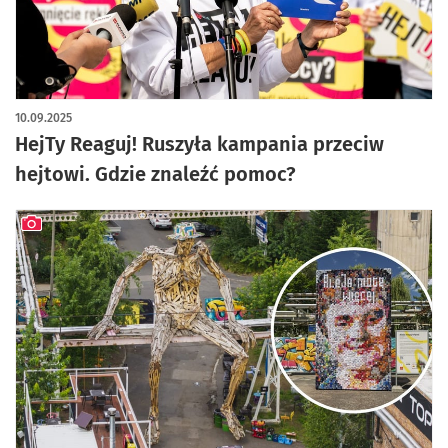
artykuł z galerią zdjęć
10.09.2025
HejTy Reaguj! Ruszyła kampania przeciw
hejtowi. Gdzie znaleźć pomoc?