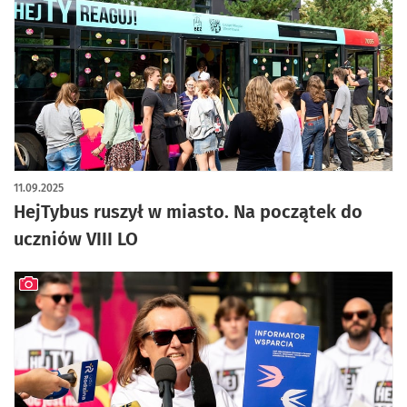
artykuł z galerią zdjęć
11.09.2025
HejTybus ruszył w miasto. Na początek do
uczniów VIII LO