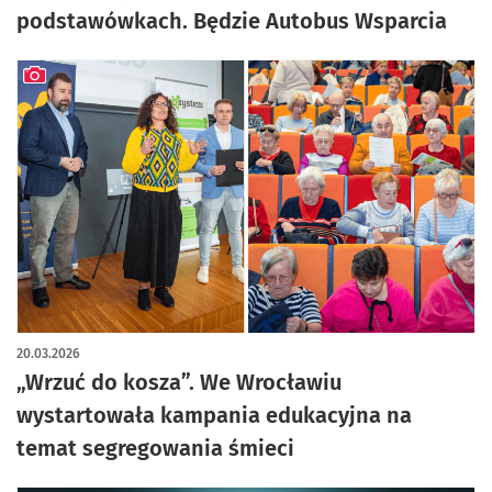
podstawówkach. Będzie Autobus Wsparcia
artykuł z galerią zdjęć
20.03.2026
„Wrzuć do kosza”. We Wrocławiu
wystartowała kampania edukacyjna na
temat segregowania śmieci