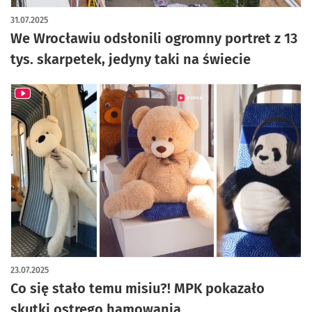
artykuł z galerią zdjęć
31.07.2025
We Wrocławiu odsłonili ogromny portret z 13
tys. skarpetek, jedyny taki na świecie
23.07.2025
Co się stało temu misiu?! MPK pokazało
skutki ostrego hamowania