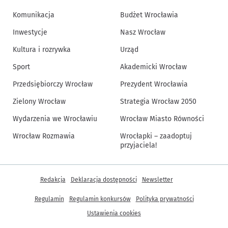
Komunikacja
Budżet Wrocławia
Inwestycje
Nasz Wrocław
Kultura i rozrywka
Urząd
Sport
Akademicki Wrocław
Przedsiębiorczy Wrocław
Prezydent Wrocławia
Zielony Wrocław
Strategia Wrocław 2050
Wydarzenia we Wrocławiu
Wrocław Miasto Równości
Wrocław Rozmawia
Wrocłapki – zaadoptuj
przyjaciela!
Inne informacje
Redakcja
Deklaracja dostępności
Newsletter
Regulamin
Regulamin konkursów
Polityka prywatności
Ustawienia cookies