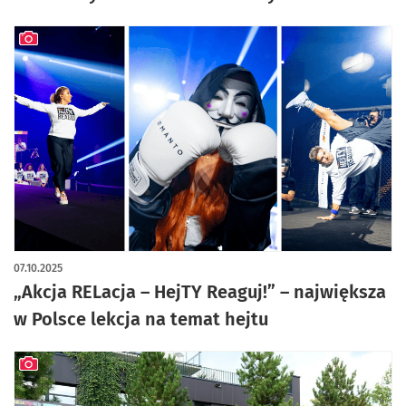
artykuł z galerią zdjęć
07.10.2025
„Akcja RELacja – HejTY Reaguj!” – największa
w Polsce lekcja na temat hejtu