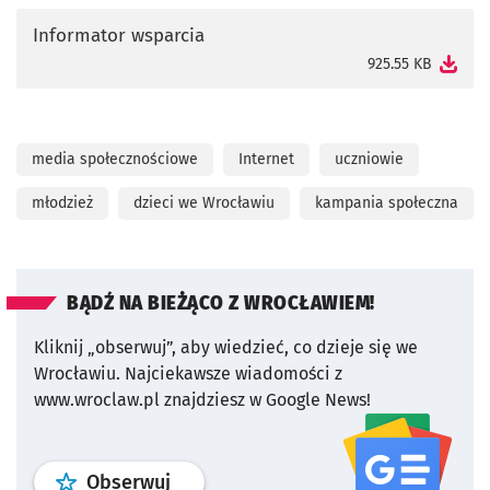
Informator wsparcia
otworzy się w nowej karcie
925.55 KB
media społecznościowe
Internet
uczniowie
młodzież
dzieci we Wrocławiu
kampania społeczna
BĄDŹ NA BIEŻĄCO Z WROCŁAWIEM!
Kliknij „obserwuj”, aby wiedzieć, co dzieje się we
Wrocławiu.
Najciekawsze wiadomości z
www.wroclaw.pl znajdziesz w Google News!
profil
google news
serwisu wroclaw
Obserwuj