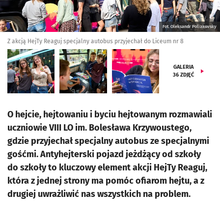
Fot. Oleksandr Poliakovsky
Z akcją HejTy Reaguj specjalny autobus przyjechał do Liceum nr 8
GALERIA
36
ZDJĘĆ
O hejcie, hejtowaniu i byciu hejtowanym rozmawiali
uczniowie VIII LO im. Bolesława Krzywoustego,
gdzie przyjechał specjalny autobus ze specjalnymi
gośćmi. Antyhejterski pojazd jeżdżący od szkoły
do szkoły to kluczowy element akcji HejTy Reaguj,
która z jednej strony ma pomóc ofiarom hejtu, a z
drugiej uwrażliwić nas wszystkich na problem.