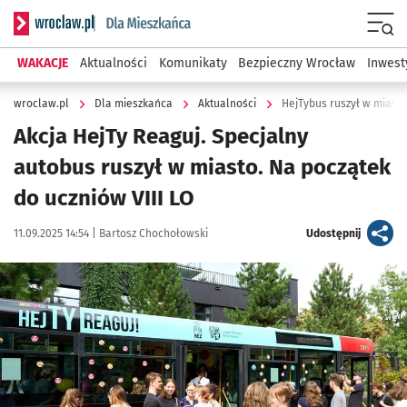
Serwis informacyjny wroclaw.pl podserwis: Dla mieszkańca
Menu
WAKACJE
Aktualności
Komunikaty
Bezpieczny Wrocław
Inwest
wroclaw.pl
Dla mieszkańca
Aktualności
HejTybus ruszył w miasto
Akcja HejTy Reaguj. Specjalny
autobus ruszył w miasto. Na początek
do uczniów VIII LO
Data publikacji:
Autor:
artykuł
11.09.2025 14:54 |
Bartosz Chochołowski
Udostępnij
Kliknij, aby zobaczyć galerię