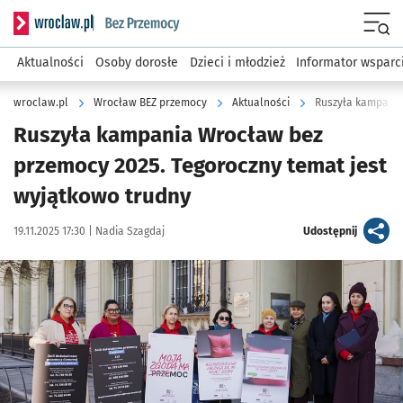
Serwis informacyjny wroclaw.pl podserwis: Bez przemocy
Menu
Aktualności
Osoby dorosłe
Dzieci i młodzież
Informator wsparc
wroclaw.pl
Wrocław BEZ przemocy
Aktualności
Ruszyła kampania
Ruszyła kampania Wrocław bez
przemocy 2025. Tegoroczny temat jest
wyjątkowo trudny
Data publikacji:
Autor:
artykuł
19.11.2025 17:30 |
Nadia Szagdaj
Udostępnij
Kliknij, aby powiększyć