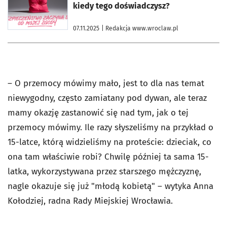
kiedy tego doświadczysz?
07.11.2025
| Redakcja www.wroclaw.pl
– O przemocy mówimy mało, jest to dla nas temat
niewygodny, często zamiatany pod dywan, ale teraz
mamy okazję zastanowić się nad tym, jak o tej
przemocy mówimy. Ile razy słyszeliśmy na przykład o
15-latce, którą widzieliśmy na proteście: dzieciak, co
ona tam właściwie robi? Chwilę później ta sama 15-
latka, wykorzystywana przez starszego mężczyznę,
nagle okazuje się już "młodą kobietą" – wytyka Anna
Kołodziej, radna Rady Miejskiej Wrocławia.