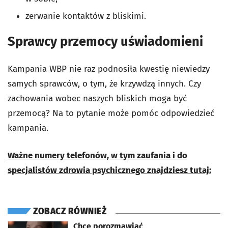
zerwanie kontaktów z bliskimi.
Sprawcy przemocy uświadomieni
Kampania WBP nie raz podnosiła kwestię niewiedzy
samych sprawców, o tym, że krzywdzą innych. Czy
zachowania wobec naszych bliskich moga być
przemocą? Na to pytanie może pomóc odpowiedzieć
kampania.
Ważne numery telefonów, w tym zaufania i do
specjalistów zdrowia psychicznego znajdziesz tutaj:
ZOBACZ RÓWNIEŻ
otworzy się w nowej karcie
Chcę porozmawiać