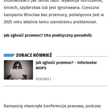
środowiskach jak temat tabu. Wywołuje obruszenie,
śmiech, szyderstwa lub jest ignorowana. Coroczna
kampania Wroclaw bez przemocy, poświęcona jest w
2025 roku właśnie temu szerokiemu problemowi.
Jak zgłosić przemoc? Oto praktyczny poradnik:
ZOBACZ RÓWNIEŻ
otworzy się w nowej karcie
Jak zgłosić przemoc? - Informator
MOPS
25.10.2023
|
Kampanię otworzyła konferencja prasowa, podczas