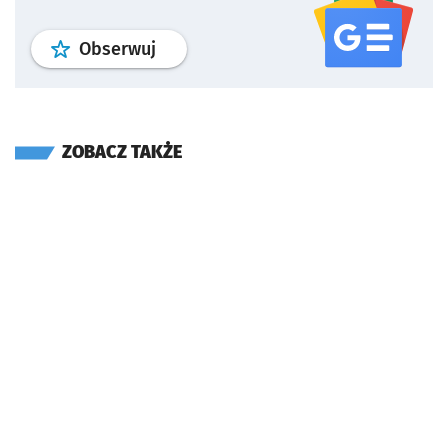
profil
google news
serwisu wroclaw
Obserwuj
ZOBACZ TAKŻE