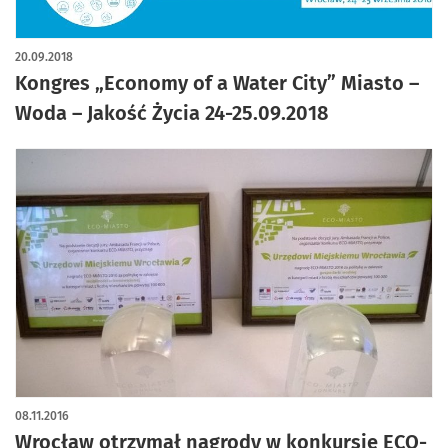
20.09.2018
Kongres „Economy of a Water City” Miasto –
Woda – Jakość Życia 24-25.09.2018
08.11.2016
Wro­cław otrzy­mał nagrody w kon­kur­sie ECO-