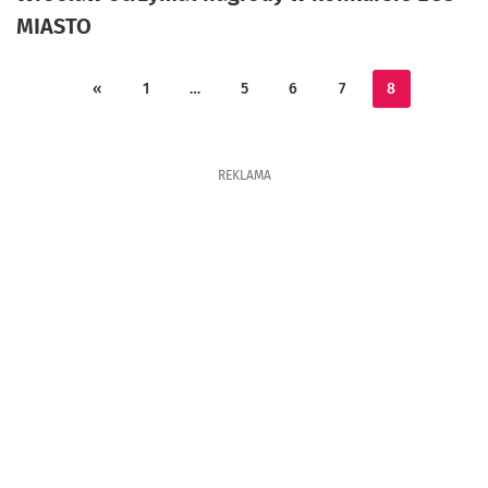
MIASTO
«
1
…
5
6
7
8
REKLAMA