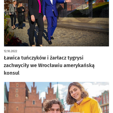
12.10.2022
Ławica tuńczyków i żarłacz tygrysi
zachwyciły we Wrocławiu amerykańską
konsul