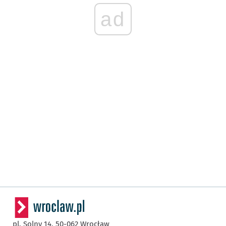
ad
pl. Solny 14,
50-062
Wrocław