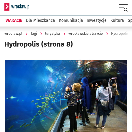
Serwis informacyjny wroclaw.pl
Menu
WAKACJE
Dla Mieszkańca
Komunikacja
Inwestycje
Kultura
Sp
wroclaw.pl
Tagi
turystyka
wrocławskie atrakcje
Hydropolis
Hydropolis
(strona 8)