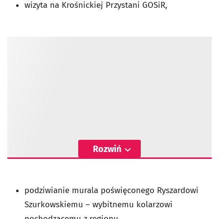
wizyta na Krośnickiej Przystani GOSiR,
Rozwiń
podziwianie murala poświęconego Ryszardowi
Szurkowskiemu – wybitnemu kolarzowi
pochodzącemu z regionu,