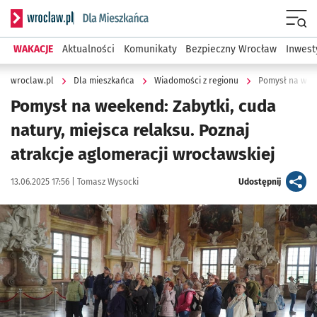
Serwis informacyjny wroclaw.pl podserwis: Dla mieszkańca
Menu
WAKACJE
Aktualności
Komunikaty
Bezpieczny Wrocław
Inwest
wroclaw.pl
Dla mieszkańca
Wiadomości z regionu
Pomysł na week
Pomysł na weekend: Zabytki, cuda
natury, miejsca relaksu. Poznaj
atrakcje aglomeracji wrocławskiej
Data publikacji:
Autor:
artykuł
13.06.2025 17:56 |
Tomasz Wysocki
Udostępnij
Kliknij, aby powiększyć