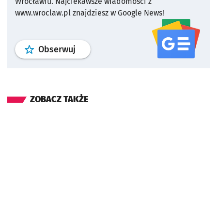
Wrocławiu.
Najciekawsze wiadomości z
www.wroclaw.pl znajdziesz w Google News!
profil
google news
serwisu wroclaw
Obserwuj
ZOBACZ TAKŻE