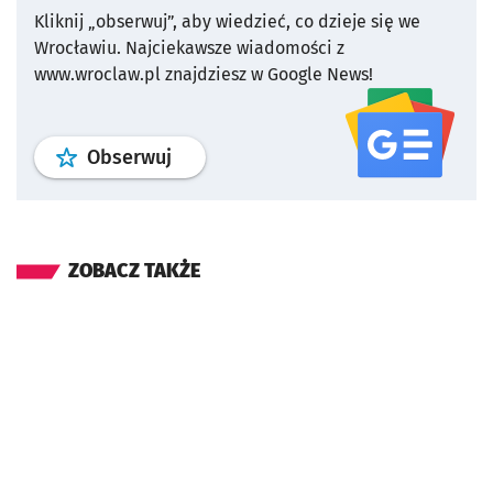
Kliknij „obserwuj”, aby wiedzieć, co dzieje się we
Wrocławiu.
Najciekawsze wiadomości z
www.wroclaw.pl znajdziesz w Google News!
profil
google news
serwisu wroclaw
Obserwuj
ZOBACZ TAKŻE