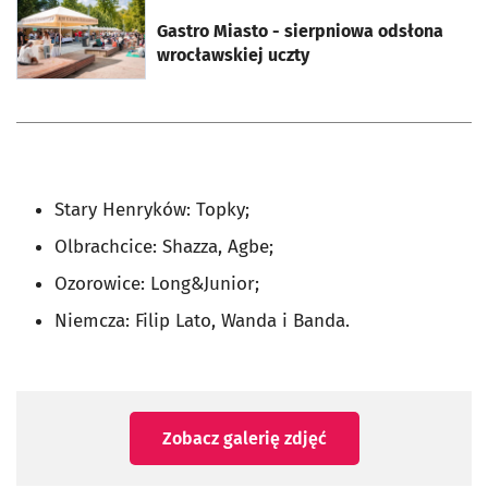
otworzy się w nowej karcie
Gastro Miasto - sierpniowa odsłona
wrocławskiej uczty
Stary Henryków: Topky;
Olbrachcice: Shazza, Agbe;
Ozorowice: Long&Junior;
Niemcza: Filip Lato, Wanda i Banda.
Zobacz galerię zdjęć