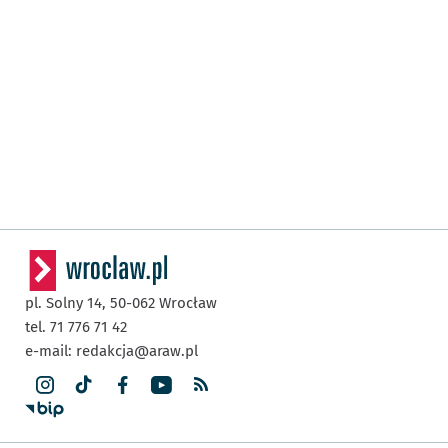
pl. Solny 14,
50-062
Wrocław
tel. 71 776 71 42
e-mail:
redakcja@araw.pl