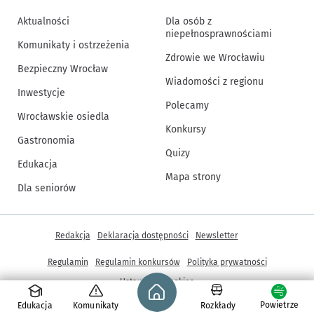
Aktualności
Dla osób z
niepełnosprawnościami
Komunikaty i ostrzeżenia
Zdrowie we Wrocławiu
Bezpieczny Wrocław
Wiadomości z regionu
Inwestycje
Polecamy
Wrocławskie osiedla
Konkursy
Gastronomia
Quizy
Edukacja
Mapa strony
Dla seniorów
Inne informacje
Redakcja
Deklaracja dostępności
Newsletter
Regulamin
Regulamin konkursów
Polityka prywatności
Strona główna - wroclaw.pl
Ustawienia cookies
Powietrze
Edukacja
Komunikaty
Rozkłady
© Copyright 2005-2026, ARAW S.A., Gmina Wrocław