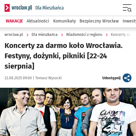
Serwis informacyjny wroclaw.pl podserwis: Dla mieszkańca
Menu
WAKACJE
Aktualności
Komunikaty
Bezpieczny Wrocław
Inwest
wroclaw.pl
Dla mieszkańca
Wiadomości z regionu
Koncerty za dar
Koncerty za darmo koło Wrocławia.
Festyny, dożynki, pikniki [22-24
sierpnia]
Data publikacji:
Autor:
artykuł
22.08.2025 09:00 |
Tomasz Wysocki
Udostępnij
Kliknij, aby zobaczyć galerię