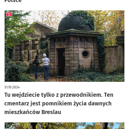
Polsce
artykuł z galerią zdjęć
31.10.2024
Tu wejdziecie tylko z przewodnikiem. Ten
cmentarz jest pomnikiem życia dawnych
mieszkańców Breslau