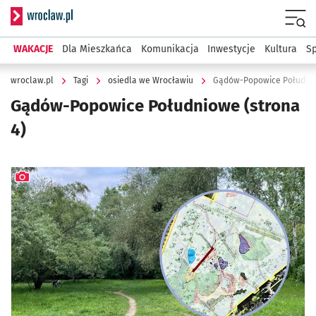
Serwis informacyjny wroclaw.pl
Menu
WAKACJE
Dla Mieszkańca
Komunikacja
Inwestycje
Kultura
Sp
wroclaw.pl
Tagi
osiedla we Wrocławiu
Gądów-Popowice Południ
Gądów-Popowice Południowe
(strona
4)