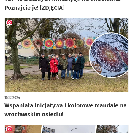
Poznajcie je! [ZDJĘCIA]
artykuł z galerią zdjęć
15.12.2024
Wspaniała inicjatywa i kolorowe mandale na
wrocławskim osiedlu!