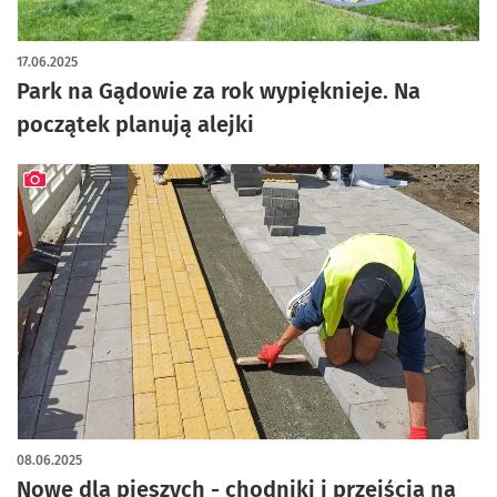
artykuł z galerią zdjęć
17.06.2025
Park na Gądowie za rok wypięknieje. Na
początek planują alejki
artykuł z galerią zdjęć
08.06.2025
Nowe dla pieszych - chodniki i przejścia na