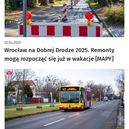
artykuł z galerią zdjęć
25.04.2025
Wrocław na Dobrej Drodze 2025. Remonty
mogą rozpocząć się już w wakacje [MAPY]