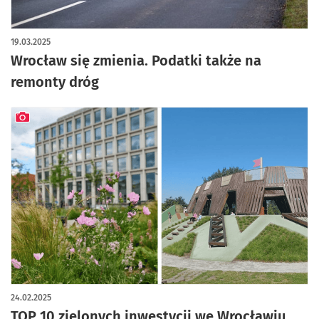
artykuł z galerią zdjęć
19.03.2025
Wrocław się zmienia. Podatki także na
remonty dróg
artykuł z galerią zdjęć
24.02.2025
TOP 10 zielonych inwestycji we Wrocławiu.