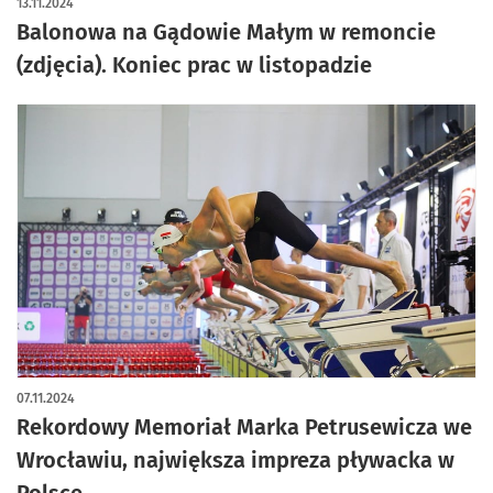
13.11.2024
Balonowa na Gądowie Małym w remoncie
(zdjęcia). Koniec prac w listopadzie
07.11.2024
Rekordowy Memoriał Marka Petrusewicza we
Wrocławiu, największa impreza pływacka w