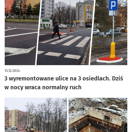
artykuł z galerią zdjęć
13.12.2024
3 wyremontowane ulice na 3 osiedlach. Dziś
w nocy wraca normalny ruch