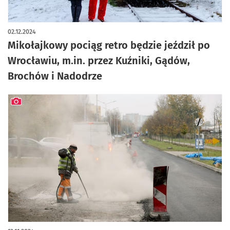
artykuł z galerią zdjęć
02.12.2024
Mikołajkowy pociąg retro będzie jeździł po
Wrocławiu, m.in. przez Kuźniki, Gądów,
Brochów i Nadodrze
artykuł z galerią zdjęć