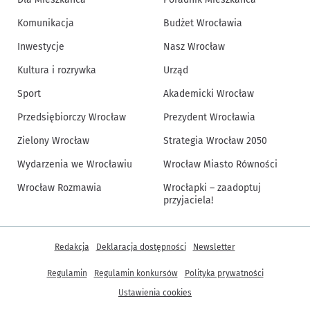
Komunikacja
Budżet Wrocławia
Inwestycje
Nasz Wrocław
Kultura i rozrywka
Urząd
Sport
Akademicki Wrocław
Przedsiębiorczy Wrocław
Prezydent Wrocławia
Zielony Wrocław
Strategia Wrocław 2050
Wydarzenia we Wrocławiu
Wrocław Miasto Równości
Wrocław Rozmawia
Wrocłapki – zaadoptuj
przyjaciela!
Inne informacje
Redakcja
Deklaracja dostępności
Newsletter
Regulamin
Regulamin konkursów
Polityka prywatności
Ustawienia cookies