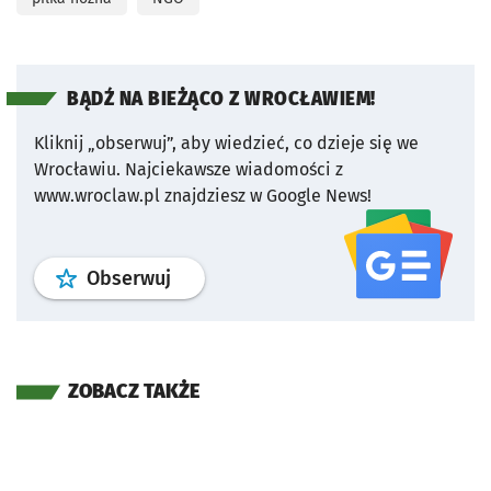
BĄDŹ NA BIEŻĄCO Z WROCŁAWIEM!
Kliknij „obserwuj”, aby wiedzieć, co dzieje się we
Wrocławiu.
Najciekawsze wiadomości z
www.wroclaw.pl znajdziesz w Google News!
profil
google news
serwisu wroclaw
Obserwuj
ZOBACZ TAKŻE