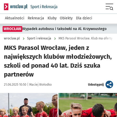
Serwis informacyjny wroclaw.pl podserwis: Sport i rekreacja
Menu
Aktualności
Rekreacja
Kluby
Obiekty
Dla dzieci
WROCŁAW
Wypadek autobusu i taksówki na Al. Krzywoustego
wroclaw.pl
Sport i rekreacja
MKS Parasol Wrocław. Klub ma ofertę d
MKS Parasol Wrocław, jeden z
największych klubów młodzieżowych,
szkoli od ponad 40 lat. Dziś szuka
partnerów
Data publikacji:
Autor:
artykuł
21.06.2025 10:50 |
Maciej Wołodko
Udostępnij
Kliknij, aby powiększyć