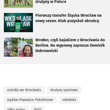
drużyny w Polsce
otworzy się w nowej karcie
Pierwszy transfer Śląska Wrocław na
nowy sezon. Klub pozyskał obrońcę
otworzy się w nowej karcie
WroBer, czyli kajakiem z Wrocławia do
Berlina. Na wyprawę zaprasza Dominik
Dobrowolski
osiedla we Wrocławiu
drużyny sportowe
Gądów-Popowice Południowe
młodzież
piłka nożna
NGO