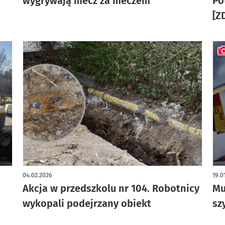
wygrywają mecz za meczem
Po
[Z
art
04.02.2026
19.0
Akcja w przedszkolu nr 104. Robotnicy
Mu
wykopali podejrzany obiekt
sz