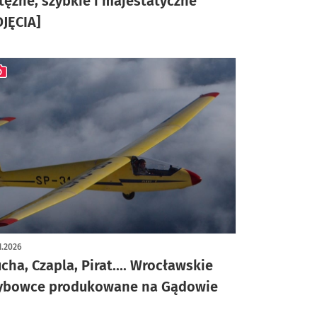
tężne, szybkie i majestatyczne
DJĘCIA]
ykuł z galerią zdjęć
1.2026
cha, Czapla, Pirat.... Wrocławskie
ybowce produkowane na Gądowie