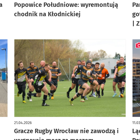
a
Popowice Południowe: wyremontują
Pa
chodnik na Kłodnickiej
go
| 
art
21.04.2026
11.0
Gracze Rugby Wrocław nie zawodzą i
Lą