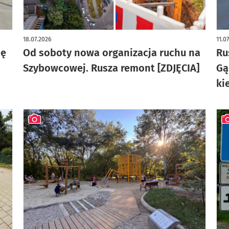
artykuł z galerią zdjęć
art
18.07.2026
11.0
ię
Od soboty nowa organizacja ruchu na
Ru
Szybowcowej. Rusza remont [ZDJĘCIA]
Gą
ki