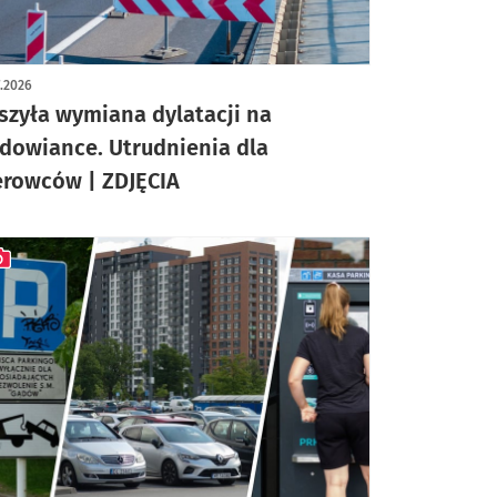
ykuł z galerią zdjęć
7.2026
szyła wymiana dylatacji na
dowiance. Utrudnienia dla
erowców | ZDJĘCIA