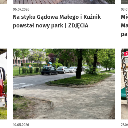
artykuł z galerią zdjęć
art
06.07.2026
03.0
Na styku Gądowa Małego i Kuźnik
Mi
powstał nowy park | ZDJĘCIA
Ma
pa
art
10.05.2026
27.0