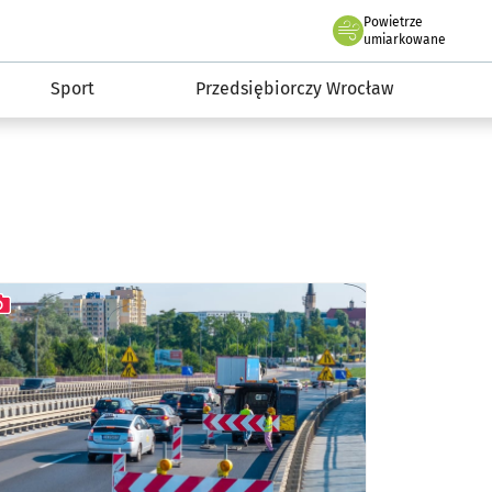
claw.pl
Powietrze
we Wrocławiu
umiarkowane
Sport
Przedsiębiorczy Wrocław