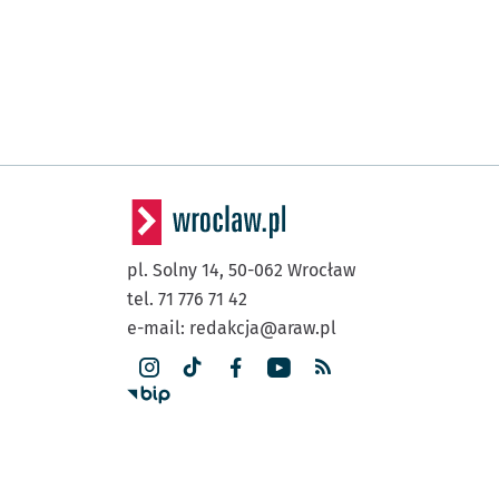
pl. Solny 14,
50-062
Wrocław
tel. 71 776 71 42
e-mail:
redakcja@araw.pl