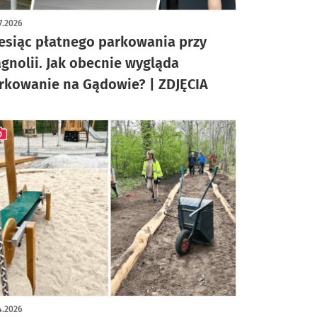
ykuł z galerią zdjęć
7.2026
esiąc płatnego parkowania przy
gnolii. Jak obecnie wygląda
rkowanie na Gądowie? | ZDJĘCIA
ykuł z galerią zdjęć
4.2026