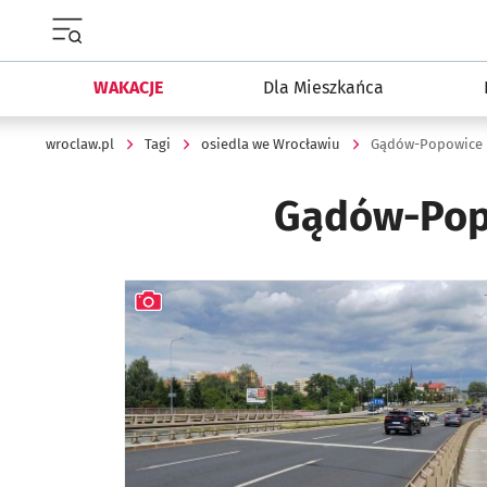
Menu główne portalu wroclaw.pl
WAKACJE
Dla Mieszkańca
wroclaw.pl
Tagi
osiedla we Wrocławiu
Gądów-Popowice 
Gądów-Pop