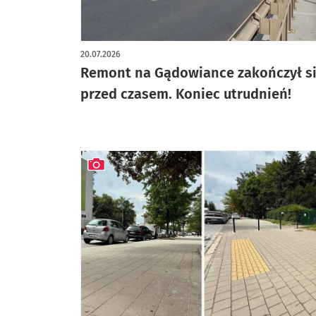
artykuł z galerią zdjęć
20.07.2026
Remont na Gądowiance zakończył s
przed czasem. Koniec utrudnień!