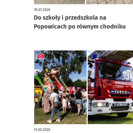
artykuł z galerią zdjęć
10.07.2026
Do szkoły i przedszkola na
Popowicach po równym chodniku
artykuł z galerią zdjęć
31.05.2026