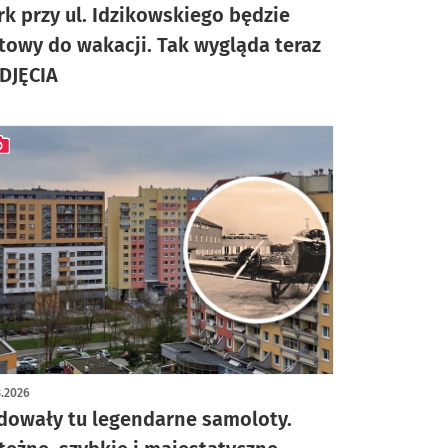
rk przy ul. Idzikowskiego będzie
towy do wakacji. Tak wygląda teraz
ZDJĘCIA
ykuł z galerią zdjęć
3.2026
dowały tu legendarne samoloty.