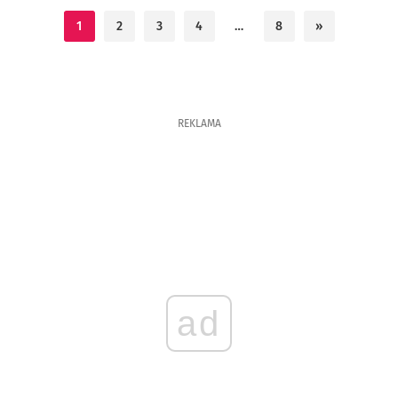
1
2
3
4
…
8
»
REKLAMA
ad