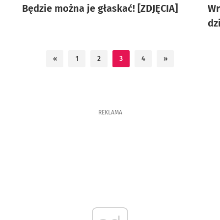
Będzie można je głaskać! [ZDJĘCIA]
Wr
dz
«
1
2
3
4
»
REKLAMA