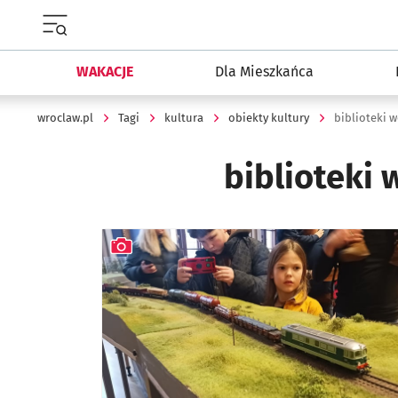
Menu główne portalu wroclaw.pl
WAKACJE
Dla Mieszkańca
wroclaw.pl
Tagi
kultura
obiekty kultury
biblioteki 
biblioteki