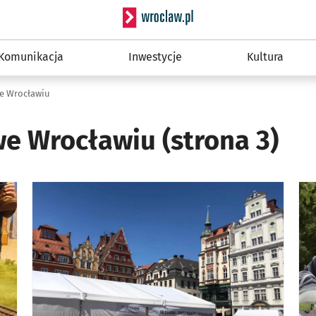
Serwis informacyjny wro
Komunikacja
Inwestycje
Kultura
we Wrocławiu
 we Wrocławiu
(strona 3)