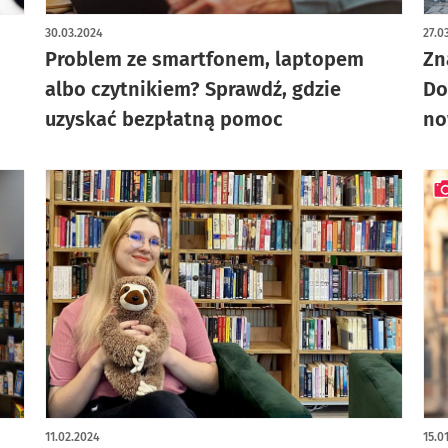
art
30.03.2024
27.0
Problem ze smartfonem, laptopem
Zn
albo czytnikiem? Sprawdź, gdzie
Do
uzyskać bezpłatną pomoc
no
art
11.02.2024
15.0