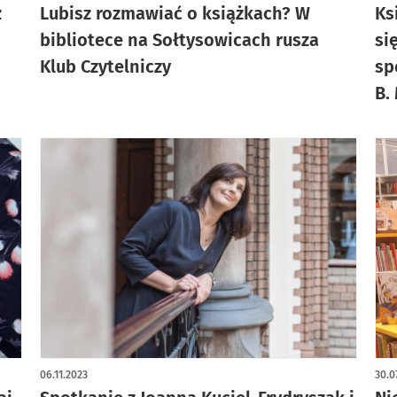
z
Lubisz rozmawiać o książkach? W
Ks
bibliotece na Sołtysowicach rusza
si
Klub Czytelniczy
sp
B.
06.11.2023
30.0