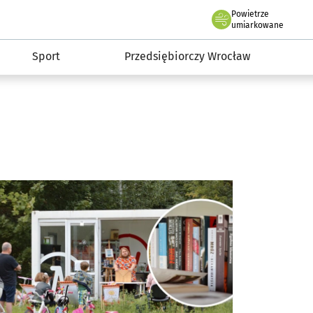
claw.pl
Powietrze
we Wrocławiu
umiarkowane
Sport
Przedsiębiorczy Wrocław