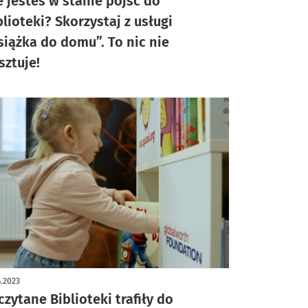
e jesteś w stanie pójść do
blioteki? Skorzystaj z usługi
siążka do domu”. To nic nie
sztuje!
5.2023
czytane Biblioteki trafiły do