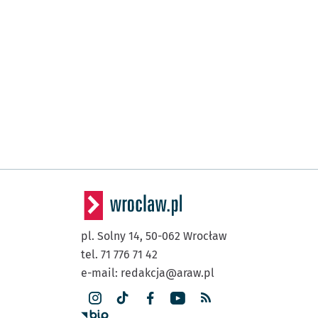
pl. Solny 14,
50-062
Wrocław
tel. 71 776 71 42
e-mail:
redakcja@araw.pl