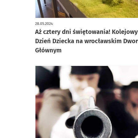
artykuł z galerią zdjęć
28.05.2024
Aż cztery dni świętowania! Kolejowy
Dzień Dziecka na wrocławskim Dwor
Głównym