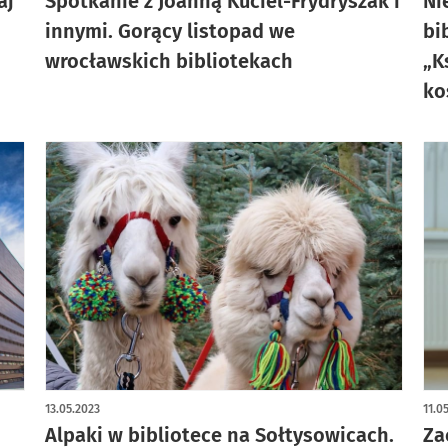
aj
Spotkanie z Joanną Kuciel-Frydryszak i
Ni
innymi. Gorący listopad we
bi
wrocławskich bibliotekach
„K
ko
13.05.2023
11.0
Alpaki w bibliotece na Sołtysowicach.
Za