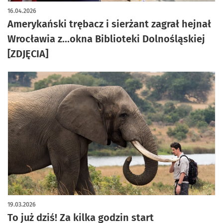
artykuł z galerią zdjęć
16.04.2026
Amerykański trębacz i sierżant zagrał hejnał
Wrocławia z...okna Biblioteki Dolnośląskiej
[ZDJĘCIA]
19.03.2026
To już dziś! Za kilka godzin start