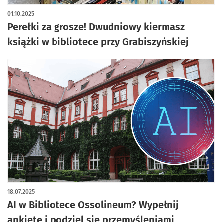
artykuł z galerią zdjęć
01.10.2025
Perełki za grosze! Dwudniowy kiermasz
książki w bibliotece przy Grabiszyńskiej
18.07.2025
AI w Bibliotece Ossolineum? Wypełnij
ankietę i podziel się przemyśleniami