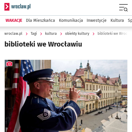
Serwis informacyjny wroclaw.pl
Menu
WAKACJE
Dla Mieszkańca
Komunikacja
Inwestycje
Kultura
Sp
wroclaw.pl
Tagi
kultura
obiekty kultury
biblioteki we Wrocła
biblioteki we Wrocławiu