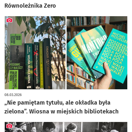
Równoleżnika Zero
artykuł z galerią zdjęć
08.03.2026
„Nie pamiętam tytułu, ale okładka była
zielona”. Wiosna w miejskich bibliotekach