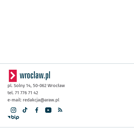
pl. Solny 14,
50-062
Wrocław
tel. 71 776 71 42
e-mail:
redakcja@araw.pl