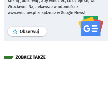
Kliknij „obserwuj”, aby wiedzieć, co dzieje się we
Wrocławiu.
Najciekawsze wiadomości z
www.wroclaw.pl znajdziesz w Google News!
profil
google news
serwisu wroclaw
Obserwuj
ZOBACZ TAKŻE