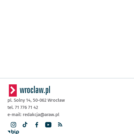
pl. Solny 14,
50-062
Wrocław
tel. 71 776 71 42
e-mail:
redakcja@araw.pl