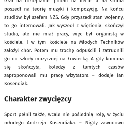
Grał na fortepianie, potem na flecie, a na studia
poszedł na teorię muzyki i kompozycję. Na końcu
studiów był szefem NZS. Gdy przyszedł stan wojenny,
to go internowali. Jak wyszedł z więzienia, skończył
studia, ale nie miał pracy, więc był organistą w
kościele. I w tym kościele na Młodych Techników
założył chór. Potem mu trochę odpuścili i zatrudnili
go do szkoły muzycznej na Łowiecką. A gdy komuna
się skończyła, koledzy z tamtych czasów
zaproponowali mu pracę wizytatora – dodaje Jan
Kosendiak.
Charakter zwycięzcy
Sport pełnił także, wcale nie poślednią rolę, w życiu
młodego Andrzeja Kosendiaka. – Nigdy zawodowo