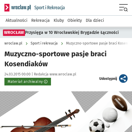
Serwis informacyjny wroclaw.pl podserwis: Sport i rekreacja
Menu
Aktualności
Rekreacja
Kluby
Obiekty
Dla dzieci
WROCŁAW
Przysięga w 10 Wrocławskiej Brygadzie Łączności
wroclaw.pl
Sport i rekreacja
Muzyczno-sportowe pasje braci Kosend
Muzyczno-sportowe pasje braci
Kosendiaków
Data publikacji:
Autor:
24.03.2015 00:00 |
Redakcja www.wroclaw.pl
artykuł
Udostępnij
Materiał archiwalny
Kliknij, aby powiększyć