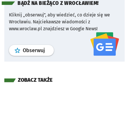
BĄDŹ NA BIEŻĄCO Z WROCŁAWIEM!
Kliknij „obserwuj”, aby wiedzieć, co dzieje się we
Wrocławiu.
Najciekawsze wiadomości z
www.wroclaw.pl znajdziesz w Google News!
profil
google news
serwisu wroclaw
Obserwuj
ZOBACZ TAKŻE