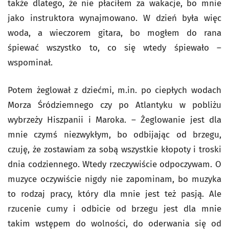
także dlatego, że nie płaciłem za wakacje, bo mnie
jako instruktora wynajmowano. W dzień była więc
woda, a wieczorem gitara, bo mogłem do rana
śpiewać wszystko to, co się wtedy śpiewało –
wspominał.
Potem żeglował z dziećmi, m.in. po ciepłych wodach
Morza Śródziemnego czy po Atlantyku w pobliżu
wybrzeży Hiszpanii i Maroka. – Żeglowanie jest dla
mnie czymś niezwykłym, bo odbijając od brzegu,
czuję, że zostawiam za sobą wszystkie kłopoty i troski
dnia codziennego. Wtedy rzeczywiście odpoczywam. O
muzyce oczywiście nigdy nie zapominam, bo muzyka
to rodzaj pracy, który dla mnie jest też pasją. Ale
rzucenie cumy i odbicie od brzegu jest dla mnie
takim wstępem do wolności, do oderwania się od