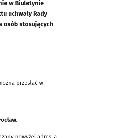
ie w Biuletynie
ektu uchwały Rady
a osób stosujących
można przesłać w
Wrocław
.
azany powyżej adres, a