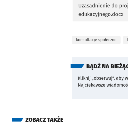
Uzasadnienie do pro
otworzy się w nowej 
edukacyjnego.docx
konsultacje społeczne
BĄDŹ NA BIEŻĄ
Kliknij „obserwuj”, aby 
Najciekawsze wiadomośc
ZOBACZ TAKŻE