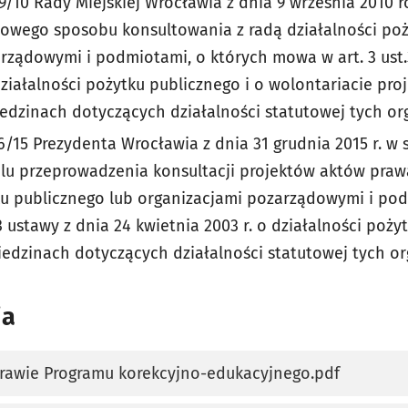
9/10 Rady Miejskiej Wrocławia z dnia 9 września 2010 
łowego sposobu konsultowania z radą działalności poż
rządowymi i podmiotami, o których mowa w art. 3 ust.
 działalności pożytku publicznego i o wolontariacie pr
dzinach dotyczących działalności statutowej tych orga
6/15 Prezydenta Wrocławia z dnia 31 grudnia 2015 r. w 
lu przeprowadzenia konsultacji projektów aktów praw
ku publicznego lub organizacjami pozarządowymi i pod
3 ustawy z dnia 24 kwietnia 2003 r. o działalności poży
iedzinach dotyczących działalności statutowej tych org
ia
prawie Programu korekcyjno-edukacyjnego.pdf
karcie