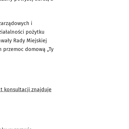
ozarządowych i
ziałalności pożytku
chwały Rady Miejskiej
ch przemoc domową „Ty
t konsultacji znajduje