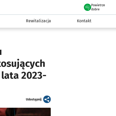
Powietrze
we Wrocławiu
awia
dobre
Rewitalizacja
Kontakt
u
tosujących
lata 2023-
artykuł
Udostępnij