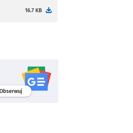
16.7 KB
profil
google news
serwisu wroclaw.pl
Obserwuj