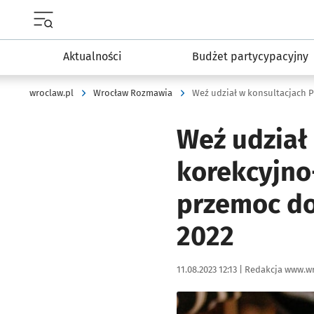
Menu główne portalu wroclaw.pl
Aktualności
Budżet partycypacyjny
wroclaw.pl
Wrocław Rozmawia
Weź udział
korekcyjno
przemoc do
2022
Data publikacji:
Autor:
11.08.2023 12:13 |
Redakcja www.wr
Kliknij, aby powiększyć