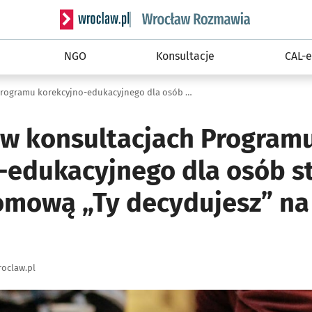
Serwis informacyjny wroclaw.pl podserwis: Rozm
NGO
Konsultacje
CAL-e
Weź udział w konsultacjach Programu korekcyjno-edukacyjnego dla osób stosujących przemoc domową „Ty decydujesz” na lata 2023-2022
 w konsultacjach Program
-edukacyjnego dla osób s
mową „Ty decydujesz” na 
oclaw.pl