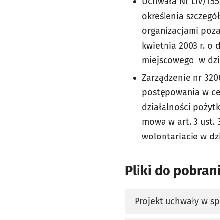
Uchwała Nr LIV/155
określenia szczegó
organizacjami poza
kwietnia 2003 r. o
miejscowego w dzie
Zarządzenie nr 320
postępowania w ce
działalności pożyt
mowa w art. 3 ust. 
wolontariacie w dz
Pliki do pobran
Projekt uchwały w s
otworzy się w nowej 