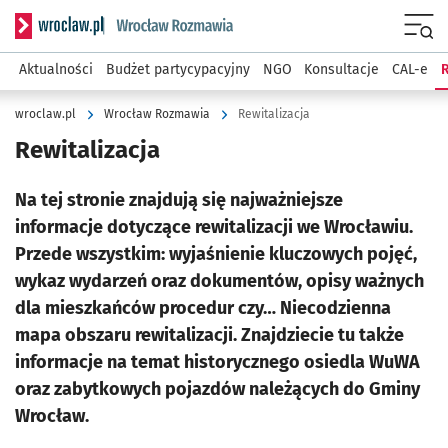
Serwis informacyjny wroclaw.pl podserwis: Rozmawia
Menu
Aktualności
Budżet partycypacyjny
NGO
Konsultacje
CAL-e
R
wroclaw.pl
Wrocław Rozmawia
Rewitalizacja
Rewitalizacja
Na tej stronie znajdują się najważniejsze
informacje dotyczące rewitalizacji we Wrocławiu.
Przede wszystkim: wyjaśnienie kluczowych pojęć,
wykaz wydarzeń oraz dokumentów, opisy ważnych
dla mieszkańców procedur czy… Niecodzienna
mapa obszaru rewitalizacji. Znajdziecie tu także
informacje na temat historycznego osiedla WuWA
oraz zabytkowych pojazdów należących do Gminy
Wrocław.