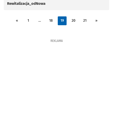
Rewitalizacja_odNowa
«
1
…
18
19
20
21
»
REKLAMA