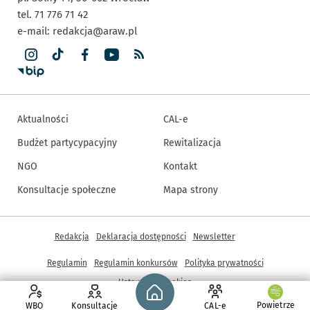
tel. 71 776 71 42
e-mail:
redakcja@araw.pl
Aktualności
CAL-e
Budżet partycypacyjny
Rewitalizacja
NGO
Kontakt
Konsultacje społeczne
Mapa strony
Inne informacje
Redakcja
Deklaracja dostępności
Newsletter
Regulamin
Regulamin konkursów
Polityka prywatności
Strona główna - wroclaw.pl
Ustawienia cookies
Powietrze
WBO
Konsultacje
CAL-e
© Copyright 2005-2026, ARAW S.A., Gmina Wrocław