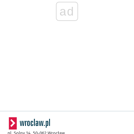
ad
pl. Solny 14,
50-062
Wrocław