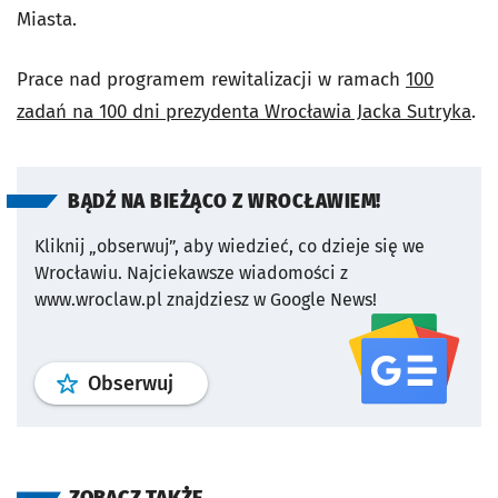
Miasta.
Prace nad programem rewitalizacji w ramach
100
zadań na 100 dni prezydenta Wrocławia Jacka Sutryka
.
BĄDŹ NA BIEŻĄCO Z WROCŁAWIEM!
Kliknij „obserwuj”, aby wiedzieć, co dzieje się we
Wrocławiu.
Najciekawsze wiadomości z
www.wroclaw.pl znajdziesz w Google News!
profil
google news
serwisu wroclaw
Obserwuj
ZOBACZ TAKŻE