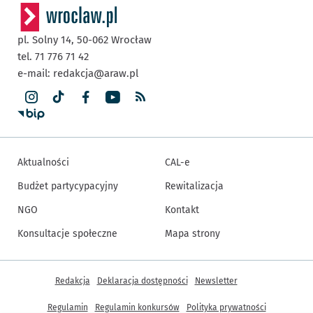
pl. Solny 14,
50-062
Wrocław
tel. 71 776 71 42
e-mail:
redakcja@araw.pl
Aktualności
CAL-e
Budżet partycypacyjny
Rewitalizacja
NGO
Kontakt
Konsultacje społeczne
Mapa strony
Inne informacje
Redakcja
Deklaracja dostępności
Newsletter
Regulamin
Regulamin konkursów
Polityka prywatności