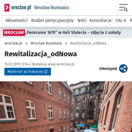
Serwis informacyjny wroclaw.pl podserwis: Rozmawia
Menu
Aktualności
Budżet partycypacyjny
NGO
Konsultacje
CAL-e
R
WROCŁAW
„Panorama 1670” w Hali Stulecia – zdjęcia z soboty
wroclaw.pl
Wrocław Rozmawia
Rewitalizacja_odNowa
Rewitalizacja_odNowa
Data publikacji:
Autor:
15.02.2019 12:54 |
Redakcja www.wroclaw.pl
artykuł
Udostępnij
Materiał archiwalny
Kliknij, aby powiększyć