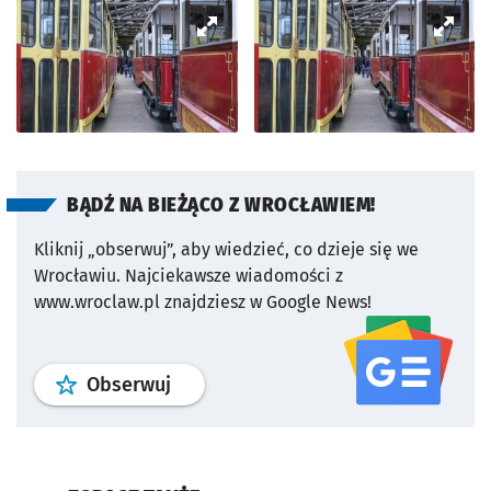
BĄDŹ NA BIEŻĄCO Z WROCŁAWIEM!
Kliknij „obserwuj”, aby wiedzieć, co dzieje się we
Wrocławiu.
Najciekawsze wiadomości z
www.wroclaw.pl znajdziesz w Google News!
profil
google news
serwisu wroclaw
Obserwuj