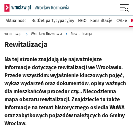
Serwis informacyjny wroclaw.pl podserwis: Rozmawia
Menu
Aktualności
Budżet partycypacyjny
NGO
Konsultacje
CAL-e
R
wroclaw.pl
Wrocław Rozmawia
Rewitalizacja
Rewitalizacja
Na tej stronie znajdują się najważniejsze
informacje dotyczące rewitalizacji we Wrocławiu.
Przede wszystkim: wyjaśnienie kluczowych pojęć,
wykaz wydarzeń oraz dokumentów, opisy ważnych
dla mieszkańców procedur czy… Niecodzienna
mapa obszaru rewitalizacji. Znajdziecie tu także
informacje na temat historycznego osiedla WuWA
oraz zabytkowych pojazdów należących do Gminy
Wrocław.