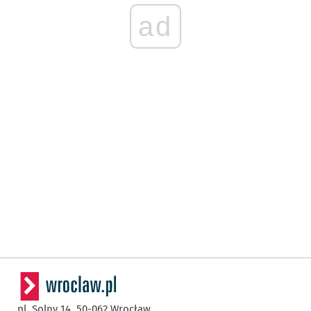
ad
pl. Solny 14,
50-062
Wrocław