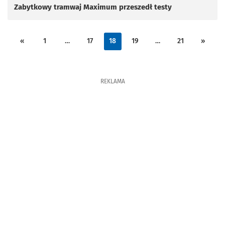
Zabytkowy tramwaj Maximum przeszedł testy
«
1
…
17
18
19
…
21
»
REKLAMA