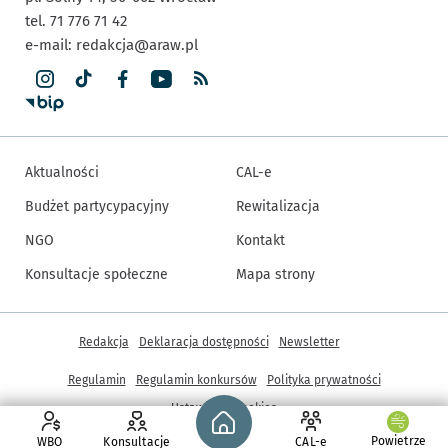
tel. 71 776 71 42
e-mail:
redakcja@araw.pl
Aktualności
CAL-e
Budżet partycypacyjny
Rewitalizacja
NGO
Kontakt
Konsultacje społeczne
Mapa strony
Inne informacje
Redakcja
Deklaracja dostępności
Newsletter
Regulamin
Regulamin konkursów
Polityka prywatności
Strona główna - wroclaw.pl
Ustawienia cookies
Powietrze
WBO
Konsultacje
CAL-e
© Copyright 2005-2026, ARAW S.A., Gmina Wrocław