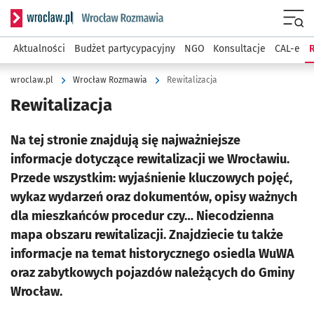
Serwis informacyjny wroclaw.pl podserwis: Rozmawia
Menu
Aktualności
Budżet partycypacyjny
NGO
Konsultacje
CAL-e
R
wroclaw.pl
Wrocław Rozmawia
Rewitalizacja
Rewitalizacja
Na tej stronie znajdują się najważniejsze
informacje dotyczące rewitalizacji we Wrocławiu.
Przede wszystkim: wyjaśnienie kluczowych pojęć,
wykaz wydarzeń oraz dokumentów, opisy ważnych
dla mieszkańców procedur czy… Niecodzienna
mapa obszaru rewitalizacji. Znajdziecie tu także
informacje na temat historycznego osiedla WuWA
oraz zabytkowych pojazdów należących do Gminy
Wrocław.