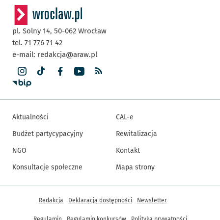
pl. Solny 14,
50-062
Wrocław
tel. 71 776 71 42
e-mail:
redakcja@araw.pl
Aktualności
CAL-e
Budżet partycypacyjny
Rewitalizacja
NGO
Kontakt
Konsultacje społeczne
Mapa strony
Inne informacje
Redakcja
Deklaracja dostępności
Newsletter
Regulamin
Regulamin konkursów
Polityka prywatności