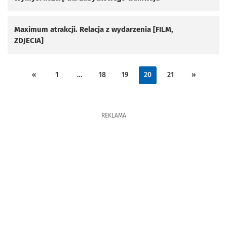
Maximum atrakcji. Relacja z wydarzenia [FILM,
ZDJECIA]
«
1
…
18
19
20
21
»
REKLAMA