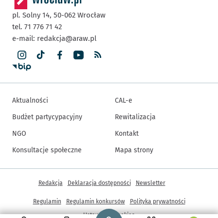
pl. Solny 14,
50-062
Wrocław
tel. 71 776 71 42
e-mail:
redakcja@araw.pl
Aktualności
CAL-e
Budżet partycypacyjny
Rewitalizacja
NGO
Kontakt
Konsultacje społeczne
Mapa strony
Inne informacje
Redakcja
Deklaracja dostępności
Newsletter
Regulamin
Regulamin konkursów
Polityka prywatności
Strona główna - wroclaw.pl
Ustawienia cookies