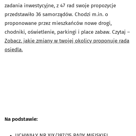
zadania inwestycyjne, z 47 rad swoje propozycje
przedstawiło 36 samorządów. Chodzi m.in. o
proponowane przez mieszkańców nowe drogi,
chodniki, oświetlenie, parkingi i place zabaw. Czytaj –
Zobacz, jakie zmiany w twojej okolicy proponuje rada
osiedla.
Na podstawie:
UCHWAŁY NR XIX/387/15 RADY MIEJSKIEJ