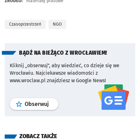
ŹRÓDŁO:
materiały prasowe
Czasoprzestrzeń
NGO
BĄDŹ NA BIEŻĄCO Z WROCŁAWIEM!
Kliknij „obserwuj”, aby wiedzieć, co dzieje się we
Wrocławiu.
Najciekawsze wiadomości z
www.wroclaw.pl znajdziesz w Google News!
profil
google news
serwisu wroclaw
Obserwuj
ZOBACZ TAKŻE