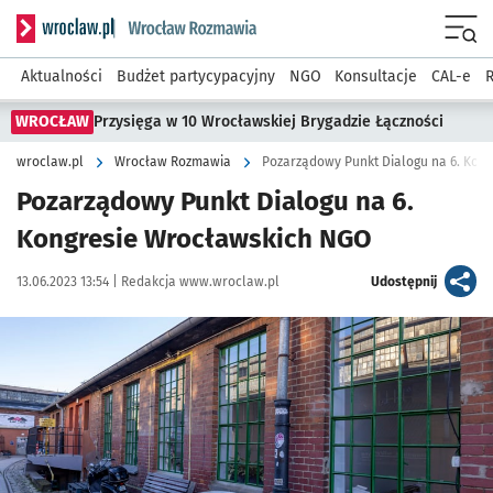
Serwis informacyjny wroclaw.pl podserwis: Rozmawia
Menu
Aktualności
Budżet partycypacyjny
NGO
Konsultacje
CAL-e
R
WROCŁAW
Przysięga w 10 Wrocławskiej Brygadzie Łączności
wroclaw.pl
Wrocław Rozmawia
Pozarządowy Punkt Dialogu na 6. Kon
Pozarządowy Punkt Dialogu na 6.
Kongresie Wrocławskich NGO
Data publikacji:
Autor:
artykuł
13.06.2023 13:54 |
Redakcja www.wroclaw.pl
Udostępnij
Kliknij, aby powiększyć