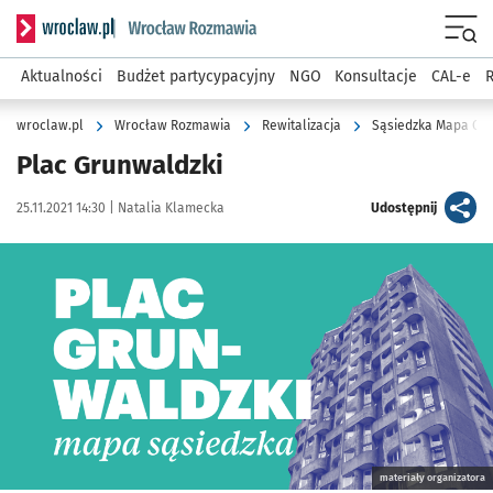
Serwis informacyjny wroclaw.pl podserwis: Rozmawia
Menu
Aktualności
Budżet partycypacyjny
NGO
Konsultacje
CAL-e
R
wroclaw.pl
Wrocław Rozmawia
Rewitalizacja
Sąsiedzka Mapa Osi
Plac Grunwaldzki
Data publikacji:
Autor:
artykuł
25.11.2021 14:30 |
Natalia Klamecka
Udostępnij
Kliknij, aby zobaczyć galerię
Kliknij, aby powiększyć
materiały organizatora