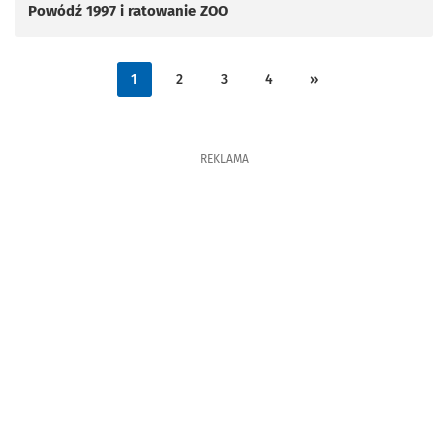
Powódź 1997 i ratowanie ZOO
1
2
3
4
»
REKLAMA