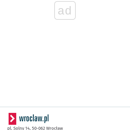
ad
pl. Solny 14,
50-062
Wrocław