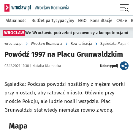
Serwis informacyjny wroclaw.pl podserwis: Rozmawia
Menu
Aktualności
Budżet partycypacyjny
NGO
Konsultacje
CAL-e
R
WROCŁAW
We Wrocławiu potrzebni pracownicy z kompetencjami
wroclaw.pl
Wrocław Rozmawia
Rewitalizacja
Sąsiedzka Mapa Osi
Powódź 1997 na Placu Grunwaldzkim
Data publikacji:
Autor:
artykuł
03.12.2021 12:38 |
Natalia Klamecka
Udostępnij
Sąsiadka: Podczas powodzi nosiliśmy z mężem worki
przy mostach, aby ratować miasto. Głównie przy
moście Pokoju, ale ludzie nosili wszędzie. Plac
Grunwaldzki stał wtedy niemalże równo z wodą.
Mapa