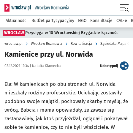
Serwis informacyjny wroclaw.pl podserwis: Rozmawia
Menu
Aktualności
Budżet partycypacyjny
NGO
Konsultacje
CAL-e
R
WROCŁAW
Przysięga w 10 Wrocławskiej Brygadzie Łączności
wroclaw.pl
Wrocław Rozmawia
Rewitalizacja
Sąsiedzka Mapa Osi
Kamienice przy ul. Norwida
Data publikacji:
Autor:
artykuł
03.12.2021 12:34 |
Natalia Klamecka
Udostępnij
Ela: W kamienicach po obu stronach ul. Norwida
mieszkały rodziny profesorskie. Uciekając zostawiły
podobno swoje majątki, pochowały skarby z myślą, że
wrócą. Babcia i mama opowiadały, że zawsze się
zastanawiały, jak ktoś przyjeżdżał, oglądał i pokazywał
sobie te kamienice, czy to nie byli właściciele. W