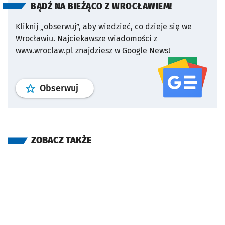
BĄDŹ NA BIEŻĄCO Z WROCŁAWIEM!
Kliknij „obserwuj”, aby wiedzieć, co dzieje się we
Wrocławiu.
Najciekawsze wiadomości z
www.wroclaw.pl znajdziesz w Google News!
profil
google news
serwisu wroclaw
Obserwuj
ZOBACZ TAKŻE