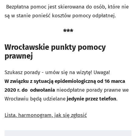
Bezpłatna pomoc jest skierowana do os
ó
b, kt
ó
re nie
są w stanie ponieść koszt
ó
w pomocy odpłatnej.
***
Wrocławskie punkty pomocy
prawnej
Szukasz porady - umów się na wizytę! Uwaga!
W związku z sytuacją epidemiologiczną o
d 16 marca
2020 r. do odwołania
nieodpłatne porady prawne we
Wrocławiu będą udzielane
jedynie przez telefon
.
Lista, harmonogram, jak się zgłosić