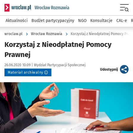
Serwis informacyjny wroclaw.pl podserwis: Rozmawia
Menu
Aktualności
Budżet partycypacyjny
NGO
Konsultacje
CAL-e
R
wroclaw.pl
Wrocław Rozmawia
Korzystaj z Nieodpłatnej Pomocy Praw
Korzystaj z Nieodpłatnej Pomocy
Prawnej
Data publikacji:
Autor:
26.06.2020 10:09 |
Wydział Partycypacji Społecznej
artykuł
Udostępnij
Materiał archiwalny
Kliknij, aby powiększyć