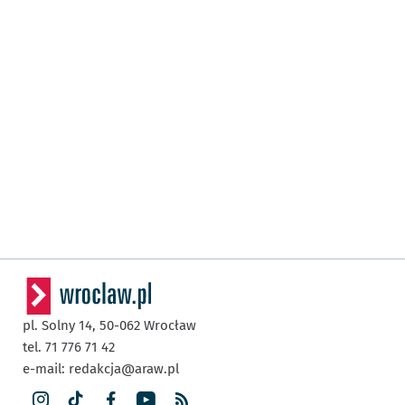
pl. Solny 14,
50-062
Wrocław
tel. 71 776 71 42
e-mail:
redakcja@araw.pl