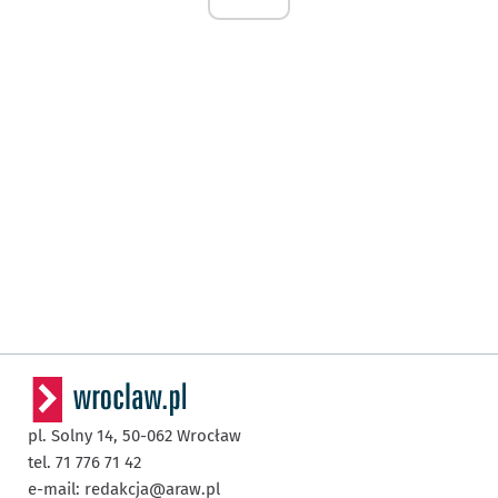
pl. Solny 14,
50-062
Wrocław
tel. 71 776 71 42
e-mail:
redakcja@araw.pl