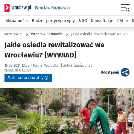
Serwis informacyjny wroclaw.pl podserwis: Rozmawia
Menu
Aktualności
Budżet partycypacyjny
NGO
Konsultacje
CAL-e
R
wroclaw.pl
Wrocław Rozmawia
Jakie osiedla rewitalizować we Wroc
Jakie osiedla rewitalizować we
Wrocławiu? [WYWIAD]
Data publikacji:
Autor:
15.03.2021 12:28 |
Maciej Wołodko
|
aktualizacja:
5 lat
temu, 18.03.2021
artykuł
Udostępnij
Materiał archiwalny
Kliknij, aby powiększyć