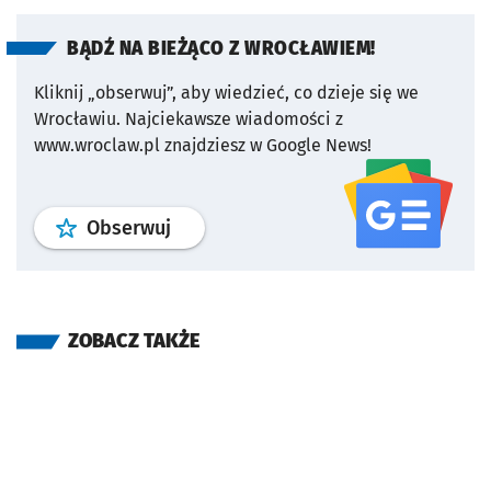
BĄDŹ NA BIEŻĄCO Z WROCŁAWIEM!
Kliknij „obserwuj”, aby wiedzieć, co dzieje się we
Wrocławiu.
Najciekawsze wiadomości z
www.wroclaw.pl znajdziesz w Google News!
profil
google news
serwisu wroclaw
Obserwuj
ZOBACZ TAKŻE