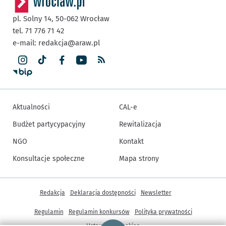
pl. Solny 14,
50-062
Wrocław
tel. 71 776 71 42
e-mail:
redakcja@araw.pl
Aktualności
CAL-e
Budżet partycypacyjny
Rewitalizacja
NGO
Kontakt
Konsultacje społeczne
Mapa strony
Inne informacje
Redakcja
Deklaracja dostępności
Newsletter
Regulamin
Regulamin konkursów
Polityka prywatności
Strona główna - wroclaw.pl