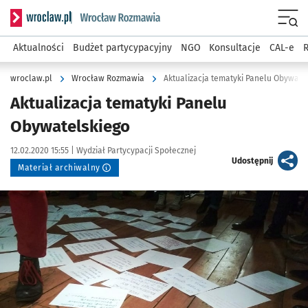
Serwis informacyjny wroclaw.pl podserwis: Rozmawia
Menu
Aktualności
Budżet partycypacyjny
NGO
Konsultacje
CAL-e
R
wroclaw.pl
Wrocław Rozmawia
Aktualizacja tematyki Panelu Obywate
Aktualizacja tematyki Panelu
Obywatelskiego
Data publikacji:
Autor:
12.02.2020 15:55 |
Wydział Partycypacji Społecznej
artykuł
Udostępnij
Materiał archiwalny
Kliknij, aby powiększyć