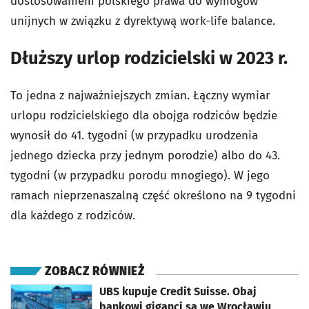
dostosowaniem polskiego prawa do wymogów
unijnych w związku z dyrektywą work-life balance.
Dłuższy urlop rodzicielski w 2023 r.
To jedna z najważniejszych zmian. Łączny wymiar
urlopu rodzicielskiego dla obojga rodziców będzie
wynosił do 41. tygodni (w przypadku urodzenia
jednego dziecka przy jednym porodzie) albo do 43.
tygodni (w przypadku porodu mnogiego). W jego
ramach nieprzenaszalną część określono na 9 tygodni
dla każdego z rodziców.
ZOBACZ RÓWNIEŻ
otworzy się w nowej karcie
UBS kupuje Credit Suisse. Obaj
bankowi giganci są we Wrocławiu