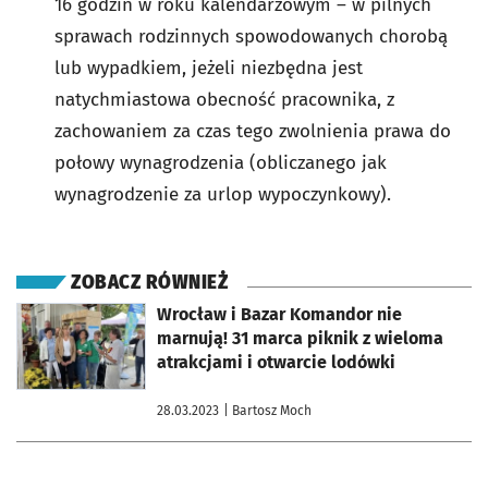
16 godzin w roku kalendarzowym – w pilnych
sprawach rodzinnych spowodowanych chorobą
lub wypadkiem, jeżeli niezbędna jest
natychmiastowa obecność pracownika, z
zachowaniem za czas tego zwolnienia prawa do
połowy wynagrodzenia (obliczanego jak
wynagrodzenie za urlop wypoczynkowy).
ZOBACZ RÓWNIEŻ
otworzy się w nowej karcie
Wrocław i Bazar Komandor nie
marnują! 31 marca piknik z wieloma
atrakcjami i otwarcie lodówki
28.03.2023
| Bartosz Moch