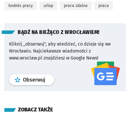
kodeks pracy
urlop
praca zdalna
praca
BĄDŹ NA BIEŻĄCO Z WROCŁAWIEM!
Kliknij „obserwuj”, aby wiedzieć, co dzieje się we
Wrocławiu.
Najciekawsze wiadomości z
www.wroclaw.pl znajdziesz w Google News!
profil
google news
serwisu wroclaw
Obserwuj
ZOBACZ TAKŻE