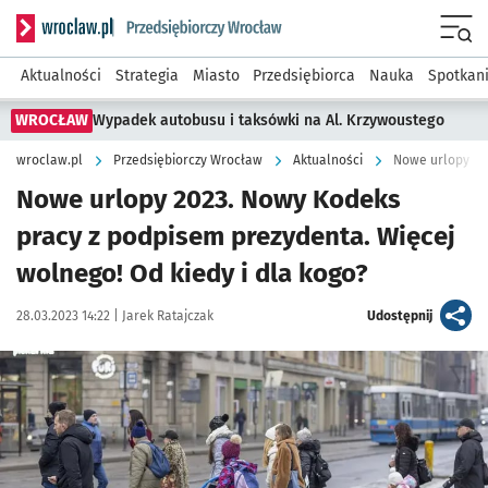
Serwis informacyjny wroclaw.pl podserwis: Strategia rozwo
Menu
Aktualności
Strategia
Miasto
Przedsiębiorca
Nauka
Spotkan
WROCŁAW
Wypadek autobusu i taksówki na Al. Krzywoustego
wroclaw.pl
Przedsiębiorczy Wrocław
Aktualności
Nowe urlopy 2023. Nowy Kodeks
pracy z podpisem prezydenta. Więcej
wolnego! Od kiedy i dla kogo?
Data publikacji:
Autor:
artykuł
28.03.2023 14:22 |
Jarek Ratajczak
Udostępnij
Kliknij, aby powiększyć