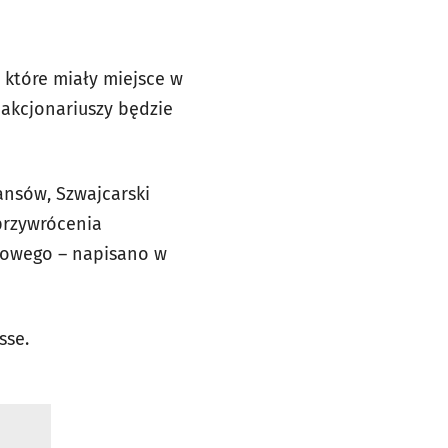
 które miały miejsce w
 akcjonariuszy będzie
ansów, Szwajcarski
 przywrócenia
nkowego – napisano w
sse.