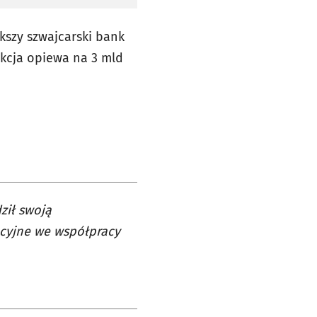
ększy szwajcarski bank
sakcja opiewa na 3 mld
ził swoją
acyjne we współpracy