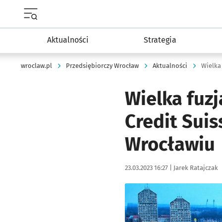
Menu główne portalu wroclaw.pl
Aktualności
Strategia
wroclaw.pl
Przedsiębiorczy Wrocław
Aktualności
Wielka fuz
Credit Suis
Wrocławiu
Data publikacji:
Autor:
23.03.2023 16:27 |
Jarek Ratajczak
Kliknij, aby powiększyć