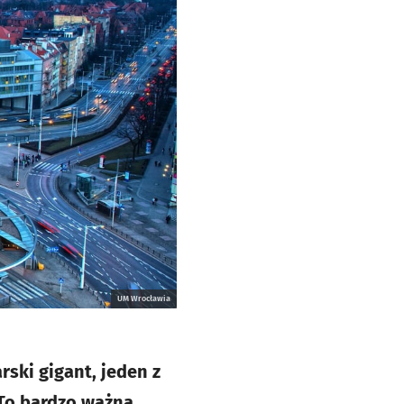
UM Wrocławia
ski gigant, jeden z
 To bardzo ważna