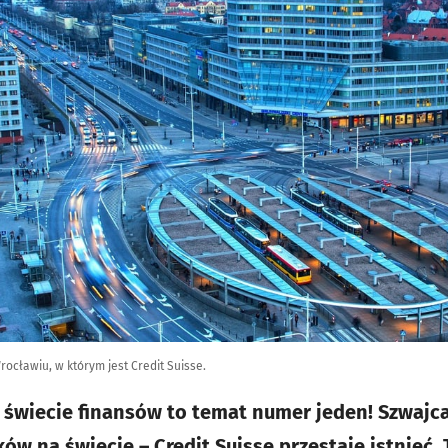
ocławiu, w którym jest Credit Suisse.
iecie finansów to temat numer jeden! Szwajcar
ów na świecie – Credit Suisse przestaje istnieć.