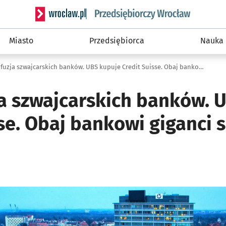
Serwis informacyjny wroclaw.pl podserwis: Strategi
Miasto
Przedsiębiorca
Nauka
Wielka fuzja szwajcarskich banków. UBS kupuje Credit Suisse. Obaj bankowi giganci są we Wrocławiu
ja szwajcarskich banków. 
se. Obaj bankowi giganci 