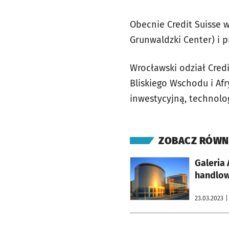
Obecnie Credit Suisse 
Grunwaldzki Center) i pr
Wrocławski odział Cred
Bliskiego Wschodu i Afr
inwestycyjną, technolo
ZOBACZ RÓWN
otworzy się w nowej karcie
Galeria
handlo
23.03.2023
|