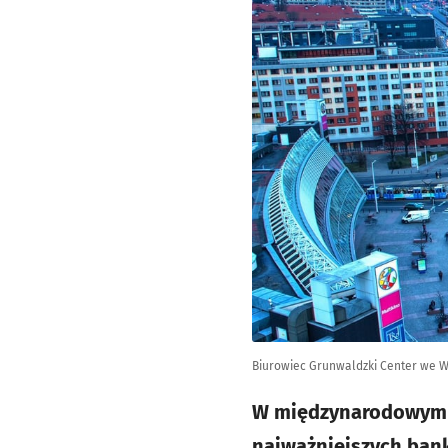
Biurowiec Grunwaldzki Center we Wr
W międzynarodowym św
najważniejszych bank