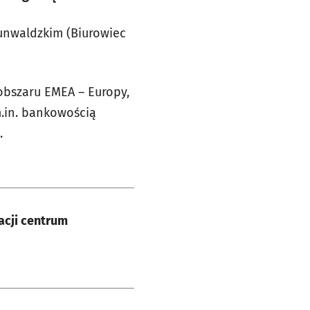
unwaldzkim (Biurowiec
obszaru EMEA – Europy,
m.in. bankowością
.
acji centrum