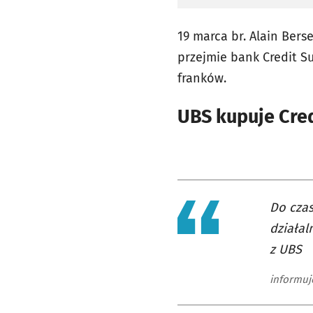
19 marca br. Alain Bers
przejmie bank Credit Su
franków.
UBS kupuje Cred
Do czas
działal
z UBS
informuje