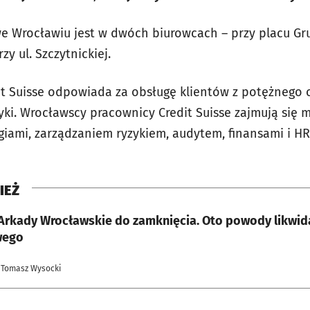
we Wrocławiu jest w dwóch biurowcach – przy placu Gr
zy ul. Szczytnickiej.
it Suisse odpowiada za obsługę klientów z potężnego 
yki. Wrocławscy pracownicy Credit Suisse zajmują się 
giami, zarządzaniem ryzykiem, audytem, finansami i HR
IEŻ
 Arkady Wrocławskie do zamknięcia. Oto powody likwid
wego
 Tomasz Wysocki