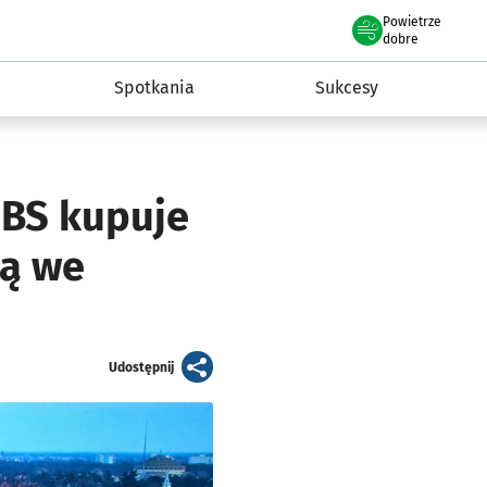
Powietrze
we Wrocławiu
a rozwoju przedsiębiorczości miasta Wrocławia
dobre
Spotkania
Sukcesy
UBS kupuje
są we
artykuł
Udostępnij