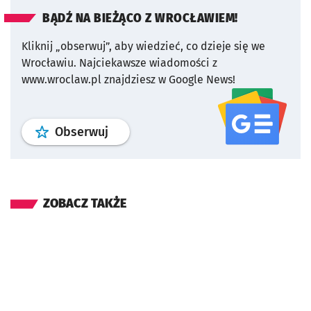
BĄDŹ NA BIEŻĄCO Z WROCŁAWIEM!
Kliknij „obserwuj”, aby wiedzieć, co dzieje się we
Wrocławiu.
Najciekawsze wiadomości z
www.wroclaw.pl znajdziesz w Google News!
profil
google news
serwisu wroclaw
Obserwuj
ZOBACZ TAKŻE