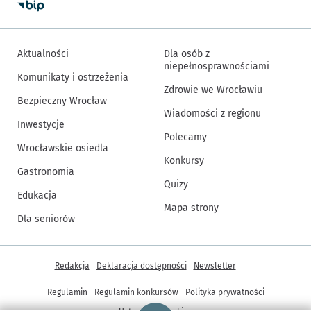
Aktualności
Dla osób z
niepełnosprawnościami
Komunikaty i ostrzeżenia
Zdrowie we Wrocławiu
Bezpieczny Wrocław
Wiadomości z regionu
Inwestycje
Polecamy
Wrocławskie osiedla
Konkursy
Gastronomia
Quizy
Edukacja
Mapa strony
Dla seniorów
Inne informacje
Redakcja
Deklaracja dostępności
Newsletter
Regulamin
Regulamin konkursów
Polityka prywatności