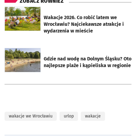
ZOBACZ RÓWNIEŻ
otworzy się w nowej karcie
Wakacje 2026. Co robić latem we
Wrocławiu? Najciekawsze atrakcje i
wydarzenia w mieście
otworzy się w nowej karcie
Gdzie nad wodę na Dolnym Śląsku? Oto
najlepsze plaże i kąpieliska w regionie
wakacje we Wrocławiu
urlop
wakacje