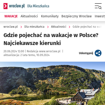
Serwis informacyjny wroclaw.pl podserwis: Dla mieszkańca
Menu
WAKACJE
Aktualności
Komunikaty
Bezpieczny Wrocław
Inwest
wroclaw.pl
Dla mieszkańca
Aktualności
Gdzie pojechać na wakac
Gdzie pojechać na wakacje w Polsce?
Najciekawsze kierunki
Data publikacji:
Autor:
20.06.2024 12:00 |
Redakcja www.wroclaw.pl
|
artykuł
Udostępnij
aktualizacja:
2 lata temu, 10.09.2024
Kliknij, aby zobaczyć galerię