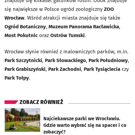
znajduje się kilkaset gatunków roślin. Obok znajduje
się największe w Polsce ogród zoologiczny
ZOO
Wrocław
. Wśród atrakcji miasta znajduje się także
Ogród Botaniczny
,
Muzeum Panorama Racławicka
,
Most Pokutnic
oraz
Ostrów Tumski
.
Wrocław słynie również z malowniczych parków, m.in.
Park Szczytnicki
,
Park Słowackiego
,
Park Południowy
,
Park Grabiszyński
,
Park Zachodni
,
Park Tysiąclecia
czy
Park Tołpy
.
ZOBACZ RÓWNIEŻ
otworzy się w nowej karcie
Najciekawsze parki we Wrocławiu.
Gdzie warto wybrać się na spacer i co
zobaczyć?