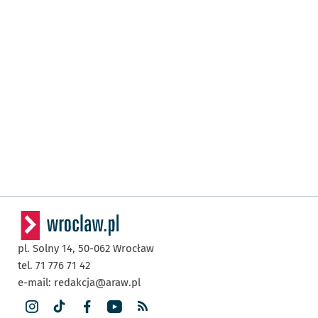
pl. Solny 14,
50-062
Wrocław
tel. 71 776 71 42
e-mail:
redakcja@araw.pl